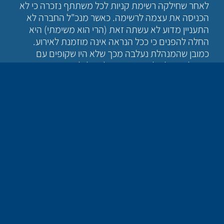
לאחר שחילקה רשימת קניות לכל משתתף נזכרה כי לא
הכניסה את עצמה לרשימה. כאשר מנכ"ל החברה לא
התעניין מדוע לא עשתה זאת (הרי הוא משימתי) היא
החלה להפנים כי ככל הנראה אינה מוזמנת לאירוע.
כמובן שהמנהלת נעלבה מכך שלא היו שקופים עם
ההחלטה שלא להזמינה ושנאלצה לגלות זאת כבדרך
אגב. באמצעות אירוע זה למדה, שעל אף היותה מנהלת
בחברה היא אינה נמנית עם הנהלת החברה.
לו מנכ"ל החברה היה מבין את הסיטואציה מבעוד מועד,
המנהלת היתה מבינה את מקומה ולא היתה מרגישה
פגועה. "אם לאחר כל מה שעשיתי עבור החברה, השעות
הנוספות, העבודה בשבתות, הזמינות, הטלפונים,
ההשקעה – לא טרחו להזמין אותי, אין בי חשק להגיע
לעבודה".
לעיתים מנהל מוגבל ביכולתו להשפיע על תנאי שכר או
סביבת עבודה של עובדיו. אך תמיד ביכולתו להגביר את
המוטיבציה שלהם באמצעות מתן הערכה גלויה, עידוד,
הקשבה אמיתית לעובד והתעניינות בעבודתו ובצרכיו. זה
נשמע פשוט וברור, אך מנהלים רבים לוקים בכך כאשר