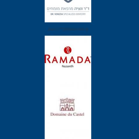
מרפאת המומחים ד"ר ונציה