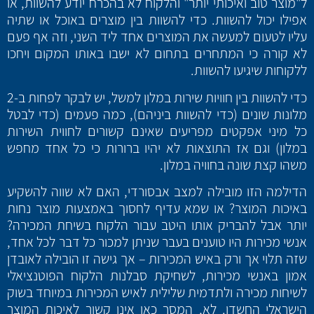
ל"מוצר טוב ואיכותי יותר" והלקוח לא בהכרח יודע להשוות, או
אפילו יכול להשוות. כדי להשוות בין מוצרים באוכל או שתיה
עליו לטעום למעשה את המוצרים אחד ליד השני, וזה אף פעם
לא קורה כי המתחרים בתחום לא ישבו באותו המקום ויחכו
ללקוחות שיגיעו להשוות.
כדי להשוות בין חוויות שירות במלון למשל, יש לבקר לפחות ב-2
מלונות שונים (כדי להשוות ביניהם), כמה פעמים (כדי לבטל
כל מיני אפקטים מפריעים שאינם קשורים לחווית השירות
במלון) וגם אז התוצאות לא יהיו ברורות כי כל אחד מחפש
משהו קצת שונה בחוויה במלון.
הדילמה הזו מובילה למצב אבסורדי, האם לא שווה להשקיע
באיכות המוצר? או שמא עדיף לחסוך באמצעות מוצר נחות
יותר אבל להבריק אותו היטב עבור הלקוח בשיחת המכירה?
אנשי מכירות היו טוענים בעבר שניתן למכור כל דבר לכל אחד,
שזה תלוי אך ורק באיש המכירות – אך גישה זו הובילה לאובדן
אמון באנשי מכירות, לשחיקת סבלנות הלקוח הפוטנציאלי
לשיחות מכירה ולתדמית שלילית לאיש המכירות במיוחד בשוק
הישראלי החשדן. לא, המסר כאן אינו קשור לאיכות המוצר