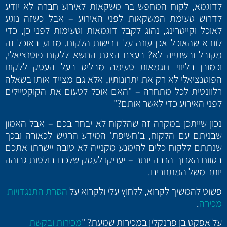
לדוגמא, לקוח המחפש בר משקאות לאירוע חברה לא יודע
לדרוש טעימת המשקאות לפני האירוע – אבל כשזה נוגע
לאוכל וקייטרינג, נהוג לקבל דוגמאות וטעימות לפני כן, כדי
לוודא שהאוכל אכן עונה על דרישות הלקוח. מדוע באוכל זה
מקובל ובשתייה לא? בעצם הצגת הנושא ללקוח פוטנציאלי,
וכמובן בליווי דוגמאות טעימה מבליט בעל העסק ללקוח
הפוטנציאלי לא רק את יתרונותיו, אלא גם מצייד אותו בשאלה
רלוונטית לכל מתחרה – "האם אוכל לטעום את הקוקטיילים
לפני האירוע כדי לאשר אותם?"
נכון שייתכן במקרה זה שהלקוח לא יבחר בכם – אבל האמון
שבניתם עם הלקוח, ב'חשיפת' המידע הרגיש לכאורה ובכך
שנתתם ללקוח כלים להימנע מקנייה לא טובה יישרתו אתכם
בטווח הארוך הרבה יותר – יעניקו לעסק שלכם בולטות גבוהה
יותר משל המתחרים.
פשוט להמשיך לקרוא, ללחוץ עלי ולקרוא על
הסרת התנגדויות
מכירה
.
על אפקט בן פרנקלין במכירות שמעת? "
מכירות ובקשת