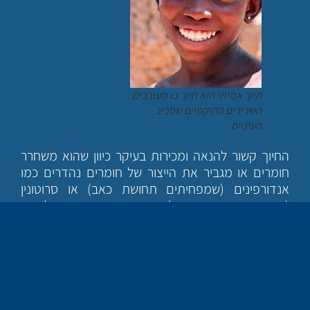
חיוך אמיתי הוא חיוך בו מעורבים
השרירים ההיקפיים שסביב
העיניים
החיוך קשור להנאה ומכירות בעיקר כיוון שהוא משחרר
חומרים או מגביר את הייצור של חומרים נהדרים כמו
אנדורפינים (שמפחיתים תחושת כאב) או סרוטונין
(שמשרה אווירה אופורית). חומרים שמסבים עונג לאדם
בשעה שהם משתחררים במוחו.
חשוב להדגיש שהפעולות הפיזיולוגיות האלה מתרחשות
רק כאשר החיוך הוא חיוך אמיתי, או חיוך דושאן. דושאן
היה החוקר שגילה את החיוך האמיתי, חיוך שבו מופעלים
שרירים המקיפים את העיניים ואת השרירים הראשיים