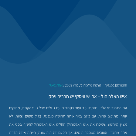
התפרסם במגזין "יין גורמה ואלכוהול", מרץ 2009 /
אהד גניאל.
איש האלכוהול – אם יש וויסקי יש חברים
ויסקי
עם התבגרותי הלכו ונפתחו עוד ועוד בקבוקים עם נוזלים מכל גווני הקשת, מתוקים
יותר ומתוקים פחות. עם כולם באה אותה תחושה מענגת. בגיל מסוים שאותו לא
אציין (מחשש שיאסרו את איש האלכוהול) החליט איש האלכוהול לחשוף בפני את
אחד מחבריו הטובים משכבר הימים. אך הפעם זה היה שונה, הייתה איזה הדרת