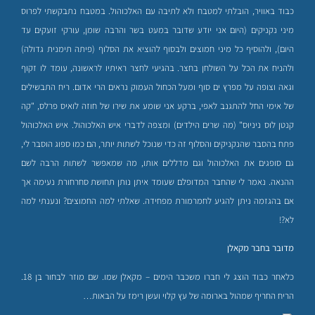
כבוד באוויר, הובלתי למטבח ולא לתיבה עם האלכוהול. במטבח נתבקשתי לפרוס
מיני נקניקים (היום אני יודע שדובר במעט בשר והרבה שומן, עורקי זועקים עד
היום), ולהוסיף כל מיני חמוצים ולבסוף להוציא את הסלוף (פיתה תימנית גדולה)
ולהניח את הכל על השולחן בחצר. בהגיעי לחצר ראיתיו לראשונה, עומד לו זקוף
וגאה וצופה על מפרץ ים סוף ומעל הכחול העמוק נראים הרי אדום. ריח התבשילים
של אימי החל להתגנב לאפי, ברקע אני שומע את שירו של חוזה לואיס פרלס, "קה
קנטן לוס ניניוס" (מה שרים הילדים) ומצפה לדברי איש האלכוהול. איש האלכוהול
פתח בהסבר שהנקניקים והסלוף זה כדי שנוכל לשתות יותר, הם כמו ספוג הוסבר לי,
גם סופגים את האלכוהול וגם מדללים אותו, מה שמאפשר לשתות הרבה לשם
ההנאה. נאמר לי שהחבר המדופלם שעומד איתן נותן תחושת סחרחורת נעימה אך
אם בהגזמה ניתן להגיע לחמרמורת מפחידה. שאלתי למה החמוצים? ונענתי למה
לא?!
מדובר בחבר מקאלן
כלאחר כבוד הוצג לי חברו משכבר הימים – מקאלן שמו. שם מוזר לבחור בן 18.
הריח החריף שמהול בארומה של עץ קלוי ועשן רימז על הבאות…