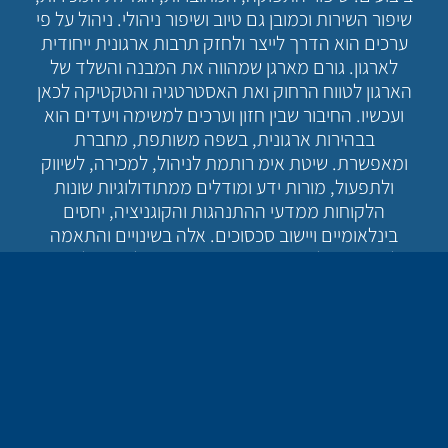
שיפור השירות וכמובן גם טיוב ושיפור ניהולי. ניהול על פי
ערכים הוא הדרך לייצר ולחזק תרבות ארגונית ייחודית
לארגון. גורם מארגן שמהווה את המבנה והשלד של
הארגון לטווח הרחוק ואת האסטרטגיה והטקטיקה לכאן
ועכשיו. החיבור שבין חזון וערכים למשימה ויעדים הוא
בבהירות ארגונית, בשפה משותפת, מחברת
ומאפשרת. שיטת אימ רותמת לניהול, למכירה, לשיווק
ולתפעול, מורות ידע ומודלים ממתודולוגיות שונות
הלקוחות ממדעי ההתנהגות והקוגניציה, יחסים
בינלאומיים ויישוב סכסוכים. אלה בשינויים והתאמה
לשירותים ולמוצרים הופכים את הניהול, התהליכים,
הביצועים והתוצרים לברורים, פשוטים, שקופים
ונבדלים.