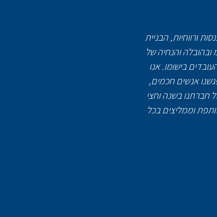
פור הכנסות ורווחיות, הבניית
" העבודה הייתה עם כל מערכות החב
מ ובהובלה והנחיה של
כל החברה לשפה אחת, תדר אחד, כיו
ובדים בישומו. אנו
אתרים. העבודה התחילה עם הרבה
גשנו אנשים חכמים,
ולערכים, ניבנו כלי בקרה ודיווח
ל חברתנו בשנה וחצי
פשוטות, בעיקר שלנו, הבעלים. אנ
שותפת וממליצים בכל
המשפחה כדי לסגור את התמונה. אהד נ
גם עם הבנים. הכול היה בשקיפות 
אפשר לבצע שינויים מורכבים ונכ
ושיטות עבודה מובנות המבוססות 
ודרכים לשיפור הכול על בסיס ערכ
החברה שלנו וזה יצר את ההצלחה
(הבעלים) באים מעולם הניהול והי
אנחנו רואים שככל שהחברה מורכבת 