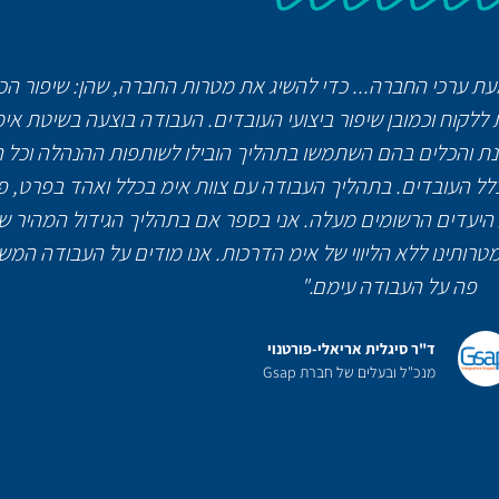
ת עבדנו בחברת Gsap על יישום הטמעת ערכי החברה... כדי להשיג את מטרות החברה, שהן: שי
 ללקוח וכמובן שיפור ביצועי העובדים. העבודה בוצעה בשיטת אי
נת והכלים בהם השתמשו בתהליך הובילו לשותפות ההנהלה וכל הע
לכלל העובדים. בתהליך העבודה עם צוות אימ בכלל ואהד בפרט, פ
גת היעדים הרשומים מעלה. אני בספר אם בתהליך הגידול המהיר ש
 מטרותינו ללא הליווי של אימ הדרכות. אנו מודים על העבודה המ
פה על העבודה עימם."
ד"ר סיגלית אריאלי-פורטנוי
מנכ"ל ובעלים של חברת Gsap