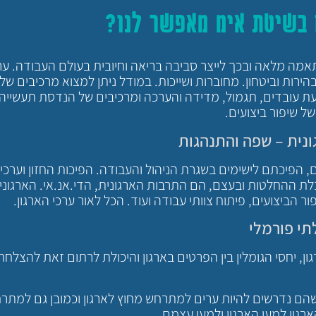
ם בשיטת אימ מאפשר לנו?
ה מלאה ובכך לייצר סביבה בריאה וחיובית בעולם העבודה. ערי
ירות וביטחון. מחוברות ושייכות. במודל ניתן למצוא מרכיבים של
ת עובדים, תגמול, מדידה והערכה ומרכיבים של הנדסת תעשייה ו
ל שיפור ביצועים.
נית – שפה והתנהגות
ים, הפיכתם לישימים בשגרת הניהול והעבודה. הפיכות החזון וערכ
ת ההחלטות ובעצם, הם התרבות הארגונית, הדי.אנ.אי. הארגוני ה
ור הביצועים, פיתוח צוותי עבודה ועוד. הכל לאור ערכי הארגון.
תי פורמלי
ון, יחסי הגומלין בין הפרטים בארגון והיכולת לרתום זאת להצלחת
שהם נדרשים להיות ערים למתרחש מחוץ לארגון וכמובן גם למתר
רגון למען הארגון ולמען עצמם.