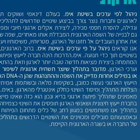
ניהול לפי ערכים בשיטת אימ
. בעולם דינאמי ושווקים תזז
לארגונים וחברות נוצר צורך בביצוע שינויים שדרושים לתהליכי
וגדילה, להסרת חסמי מכירה, ליצירת אקלים ארגוני חיובי ומפר
גם לבנייה של השפה הארגונית המבדלת אותו מאחרים, שפה 
את אחרון העובדים אל חזונו של הארגון, מטריותיו, משימותיו ויעד
אנו קוראים
ניהול על פי ערכים בשיטת אימ
. ברוב הארגונים,
בשינויים תוך כדי תנועה. אימ.הדרכות הינה חברה לייעוץ ופיתוח
המתמחה ביצירת מציאות חדשה טובה יותר לארגון וזאת בהתאם
וערכי הארגון.
מדובר בתהליך שיוצר תשתית ארגונית לשיפור ב
או במילים אחרות מדייק את השפה וההתנהגות שהן ה-DNA הארגוני.
הייעוץ הארגוני נעשה כמובן, בשקיפות מלאה ובשותפות אמיתי
הצלחת התהליך ומיסוד השינוי כחלק אינטגרלי מהארגון. באימ.
מאמינים שתהליך פיתוח ארגוני בריא ונכון הוא כזה שאינו מיי
בחברת ייעוץ חיצונית ושאנשי הארגון תופסים את השינוי כצמיחה 
בתהליך אנו משתמשים במגוון רחב של כלים מתחום הפיתוח ה
ובאמצעותם מובילים ומכווינים את השינויים הדרושים בתהליכי
של החברה או בשגרה הארגונית הקיימת.