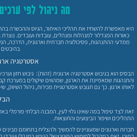
מה ניהול לפי ערכי
היא מאפשרת להשחיז את תהליכי האיתור, הגיוס וההכשרה בהתאמ
כאורות המגדלור למנהלות ומנהלים, עובדות ועובדים. נוצרת בה
ממדעי ההתנהגות, פסיכולוגיה חברתית וארגונית, הדרכה, הנע
בהיבטים ש
אסטרטגיה ארגו
הבסיס הוא בגיבוש אסטרטגיה ארגונית (זהות): גיבוש חזון וערכ
והתנהגות שמאפיינת את הארגון, שמהווים שיקולים במערכת קבל
לאותו ארגון. כך גם תגובש אסטרטגיית מכירות, ניהול השיווק, שיפ
הבל
זאת לצד טיפול במה שאינו גלוי לעין, המבנה הבלתי פורמלי בארג
התהליכים ושיפור הביצועים והתוצאות.
חברות וארגונים שמעוניינים להמשיך ולהצליח בתחומם מבינים 
בתוכו. זאת במקביל למימוש הפוטנציאל הטמון במנהלי ועובדי הא