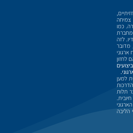
יתיים,
 צמיחה
ה. כמו
שמחברת
יו. לזה
 מדובר
 ארגוני
 לחזון
יצועים
ת למען
הדרכות
צר תלות
חיובית.
ארגוני
 הליבה