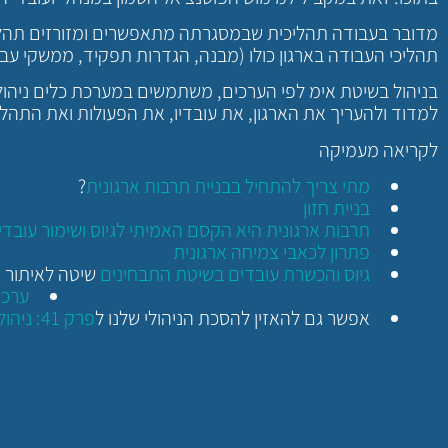
מדובר בעבודה תהליכית שבמסגרתה מתאפשרים ומזורזים תהליכי
תהליכי העבודה בארגון כולו (מבנה, הגדרות תפקיד, ממשקי עב
בניהול בשיטת אימ לפי הערכים, משתמשים במערכת כלים ניהול
למדוד ולהעריך את הארגון, את עובדיו, את הפעולות ואת התהלי
לקריאה מעמיקה
מתי צריך להתחיל בבניית תרבות ארגונית
?
בניית חזון
תרבות ארגונית היא הקסם האמיתי לגיוס ושימור עובדי
פתרון לכאבי צמיחה ארגונית
גיוס והכשרת עובדים בשיטת התבחינים
שיטה לאיתור ג
ערכי
אפשר גם להאזין להסכת הניהולי שלנו ל
פרק 41: ניהול לפי ערכם הדור הבא של מנהיגות בארגונים