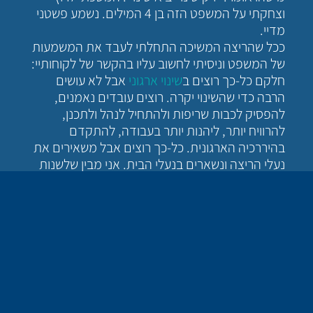
וצחקתי על המשפט הזה בן 4 המילים. נשמע פשטני
מדיי.
ככל שהריצה המשיכה התחלתי לעבד את המשמעות
של המשפט וניסיתי לחשוב עליו בהקשר של לקוחותיי:
חלקם כל-כך רוצים ב
שינוי ארגוני
אבל לא עושים
הרבה כדי שהשינוי יקרה. רוצים עובדים נאמנים,
להפסיק לכבות שריפות ולהתחיל לנהל ולתכנן,
להרוויח יותר, ליהנות יותר בעבודה, להתקדם
בהיררכיה הארגונית. כל-כך רוצים אבל משאירים את
נעלי הריצה ונשארים בנעלי הבית. אני מבין שלשנות
לא תמיד יצליח אבל בטוח שיביא לשינוי וזה שלעצמו
מבורך.
בואו נעשה ניסוי: כתבו את הדבר שהכי הייתם רוצים
לשנות במקום העבודה שלכם ודרגו בין 1-10 כמה
אתם רוצים בו. עכשיו דרגו בין 1-10 איזה שינוי עשיתם
כדי שזה יקרה. האם יש פער גדול? אם דירגתם ציון
גבוה ברצון וציון נמוך במאמץ שלכם איך זה מתיישב?