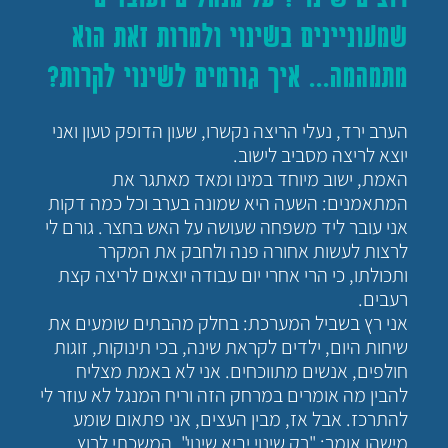
שמעוניינים בשינוי ולמרות זאת הוא
מתמהמה... איך גורמים לשינוי לקרות?
הערב ירד, נעלי הריצה נקשרו, שעון הדופק טעון ואני
יוצא לריצה מסביב לישוב.
האמת, ישוב מיוחד במינו ומאד מאתגר את
המתאמנים: השעה היא שמונה בערב וכל כמה דקות
אני עובר ליד משפחה שעושה על האש בחצר. גורם לי
לרצות לעשות אחורה פנה ולחבק את המקרר
ותכולתו, כי הרי אחרי יום עבודה יוצאים לריצה קצת
רעבים.
אני רץ בשביל המערכת: בחלק מהבתים שומעים את
שיחות היום, ילדים לקראת שינה, בכי תינוקות, זוגות
חולפים, אנשים מתווכחים. אני לא באמת מצליח
להבין מה אומרים במרחק הזה וריח המנגל לא עוזר לי
להתרכז. אבל אז, מבין העצים, אני פתאום שומע
מישהו אומר: "רק שינוי יביא שינוי". המשכתי לרוץ