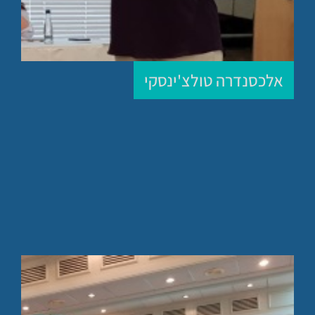
אלכסנדרה טולצ'ינסקי