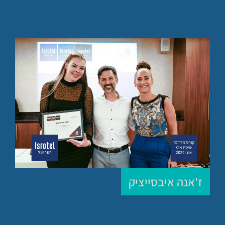
ז'אנה איבסייציק