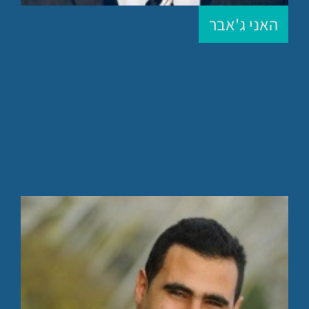
האני ג'אבר