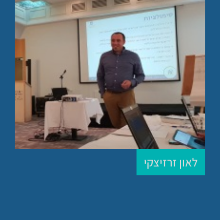
לאון זרזיצקי