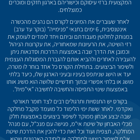
המקצועית ברזי עיסוקם וכישוריהם בארגון חזקים ומוכרים
כמוצלחים.
לאחר שעוברים את המיונים לקורס הם נהנים מהכשרה
אינטנסיבית, 6 ימים בתנאי "פנימייה" (בוקר עד ערב)
במנותק לחלוטין מעבודתם וביתם ויחד לומדים לעומק את
רזי השיטה, את הרעיונות שמאחוריה, את עקרונות הניהול
וכמובן את הדרך שבה באמצעות הדרכות וסדנאות ניתן
להעבירה לאחרים ולהביא אותם להגברת המסוגלות העצמית
ולשיפור הביצועים. בתחילת הקורס כל אחד בוחר לו מטרה,
יעד או הישג שניתפס בעיניו ובעיני הארגון שלו, כיעד בלתי
מושג או בלתי אפשרי ובתוך חודשיים שלושה הוא משיג אותו
באמצעות שינוי התפיסה והחשיבה לחשיבה "אי"מית".
בקורס יש התנסויות ותרגולים רבים לצד חומר תאורטי
ואקדמי. לאחר ששת ימי הלימוד כל מועמד מקבל מחלקה
שבה יבצע אבחון ממוקד לשיפור ביצועים באמצעות חלק
מכלי האבחון של שיטת אי"מ, פגישה עם מנכ"ל, עם מנהל
המחלקה, תצפית ועוד וכל זאת כדי להכין את הדרכת שיטת
אי"מ לשיפור ביצועי למחלקה או ליחידה הארגונית שהוא