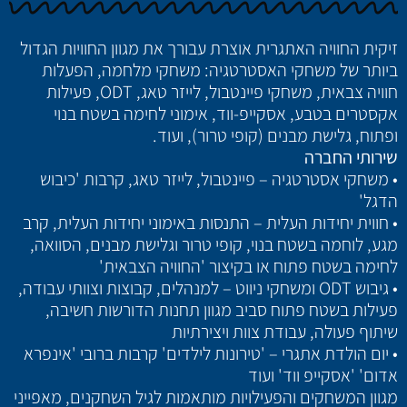
זיקית החוויה האתגרית אוצרת עבורך את מגוון החוויות הגדול
ביותר של משחקי האסטרטגיה: משחקי מלחמה, הפעלות
חוויה צבאית, משחקי פיינטבול, לייזר טאג, ODT, פעילות
אקסטרים בטבע, אסקייפ-ווד, אימוני לחימה בשטח בנוי
ופתוח, גלישת מבנים (קופי טרור), ועוד.
שירותי החברה
• משחקי אסטרטגיה – פיינטבול, לייזר טאג, קרבות 'כיבוש
הדגל'
• חווית יחידות העלית – התנסות באימוני יחידות העלית, קרב
מגע, לוחמה בשטח בנוי, קופי טרור וגלישת מבנים, הסוואה,
לחימה בשטח פתוח או בקיצור 'החוויה הצבאית'
• גיבוש ODT ומשחקי ניווט – למנהלים, קבוצות וצוותי עבודה,
פעילות בשטח פתוח סביב מגוון תחנות הדורשות חשיבה,
שיתוף פעולה, עבודת צוות ויצירתיות
• יום הולדת אתגרי – 'טירונות לילדים' קרבות ברובי 'אינפרא
אדום' 'אסקייפ ווד' ועוד
מגוון המשחקים והפעילויות מותאמות לגיל השחקנים, מאפייני