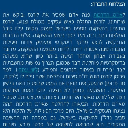
הצלחות החברה:
ל
אי"מ הדרכות
פנה אדם שמכיר את לורנס וביקש את
שירותינו. לורנס התגלה כאיש עסקים ממולח וצנוע. לורנס
התעניין בהשקעה נוספת בישראל בעסק מסוים עליו קיבל
המלצות רבות והיה צעד לפני ביצוע ההשקעה. אי"מ הדרכות
התבקשה לבצע מחקר דיסקרטי ומעמיק אודות פעילות
החברה שבה אמורה הייתה להיות מבוצעת ההשקעה. מדובר
בעבודת אבחון ומחקר רגישה ביותר כיוון שהיא נעשתה
בדיסקרטיות מוחלטת דבר שכמובן הצריך גמישות מחשבתית
לצד יצירתיות באיסוף הנתונים והמידע (
ליווי עסקי
). למר
פרומן לורנס הוגש דו"ח סיכום והמלצות אשר גילה לו (ללקוח,
מר פרומן) שהעסק אינו תואם את המצג שהוצג לו וזאת בלשון
המעטה. ההשקעה כמובן לא בוצעה. יחסי האמון ושביעות
רצונו של לורנס מאופי השירותים, רצינותם ומקצועיותם שקביל
מאי"מ הדרכות, הביאוהו להחלטה שאי"מ הדרכות תהה
נציגתו העסקית בישראל. היום מרכז הפעילות של הלקוח היא
סביב נדל"ן להשקעה בישראל. גם במקרה זה החשיבה
המקורית היא שהביאה לחשיפה של פרטי מידע חיוניים