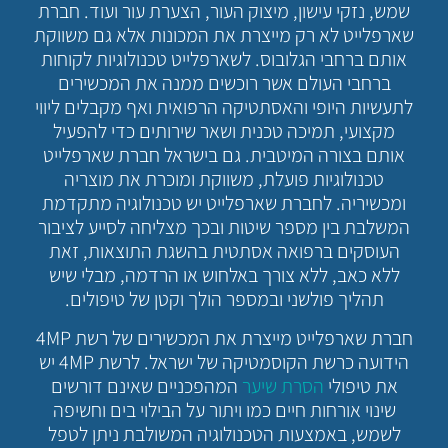
שמש, נזקי עישון, מיצוק העור, הצערת עור ועוד. חברת
שארפלייט לא רק מייצרת את המכונות אלא גם משווקת
אותם ברחבי הגלובוס. לשארפלייט טכנולוגיות לקוחות
ברחבי העולם אשר רוכשים ממנה את המכשירים
לתעשיות היופי והאסתטיקה הרפואית ואף מקבלים ליווי
מקצועי, תמיכה טכנית ושאר שירותים כדי להפעיל
אותם בצורה המיטבית. גם בישראל חברת שארפלייט
טכנולוגיות פועלת, משווקת ומוכרת את מוצריה
ומכשיריה. לחברת שארפלייט יש טכנולוגיה מתקדמת
המשלבת בין מספר שיטות ובכך מצליחה לסייע לציבור
העוסקים ברפואה אסתטית בהשגת התוצאות, זאת
ללא כאב, ללא צורך באלחוש או הרדמה, מבלי שיש
תהליך פולשני ובמספר הולך וקטן של טיפולים.
חברת שארפלייט מייצרת את המכשירים של רשת 4MP
הידועה כרשת הקוסמטיקה של ישראל. לרשת 4MP יש
את טיפולי
הסרת שיער
המהפכניים שאינם דורשים
שינוי אורחות חיים כמו ויתור על הבילוי בים וחשיפה
לשמש, באמצעות הטכנולוגיה המשולבת ניתן לטפל