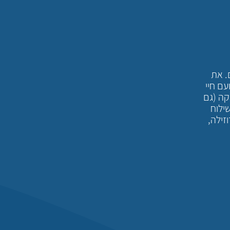
. את
עם חיי
קה (גם
ילוח
זילה,