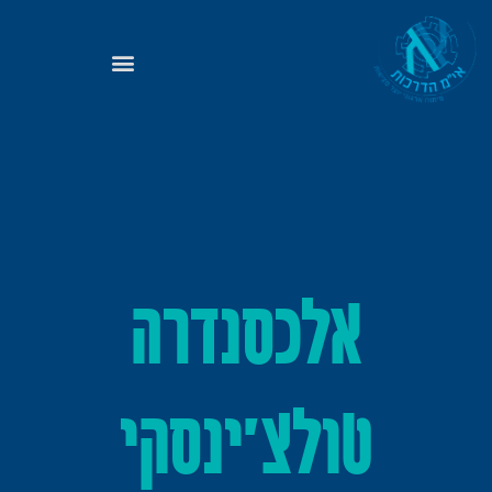
אלכסנדרה
טולצ'ינסקי