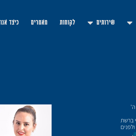
שירותים
לקוחות
מאמרים
כיצד אנו
ה'
י ברשת
ולפנים
ן
.