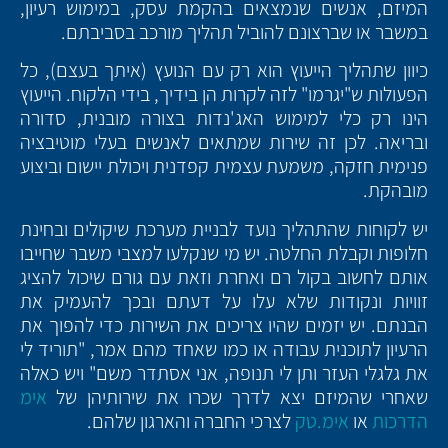
המיזם, אנשים שנמצאים בהקמת עסק, במימוש רעיון,
במשבר או שברצונם להוביל תהליך מורכב בסביבתם.
כיוון שתהליך הייעוץ הוא רק עם הנועץ (איתך בעצם), כל
הפעולות ש"יגרמו" לזה לקרות הן בידיך, בידי הלקוח. הייעוץ
הינו רק כלי למימוש האג'נדות בצורה מובנית, סדורה
ובריאה. לכן זה שירות שמתאים לאנשים בעלי מוטיבציה
פנימית חזקה, משמעת עצמית קפדנית ויכולת יישום וביצוע
מובהקת.
יש לקוחות שהתהליך נועד לבניית מערכת שיקולים ובחינת
חלופות וקבלת החלטה. יש מי שנקלעו למצבי משבר שחייבו
אותם לחשוב בקול רם ואחרת וזאת עם גורם שיכול להציג
זוויות ונקודות שלא עלו על דעתם ובכך להעמיק את
הבנתם. יש יזמים שהיו צריכים את השירות כדי להפוך את
הרעיון לתוכנית עבודה או כמו שאחד מהם אמר, "תוריד לי
את גלגלי העזר ותן לי תנופה, אני אסתדר משם" ויש כאלה
שאחרי שהמיזם יצא לדרך שכרו את שירותיהן של
אימ
הדרכות
או
אימ.טק
לצרכי החברה והארגון שלהם.