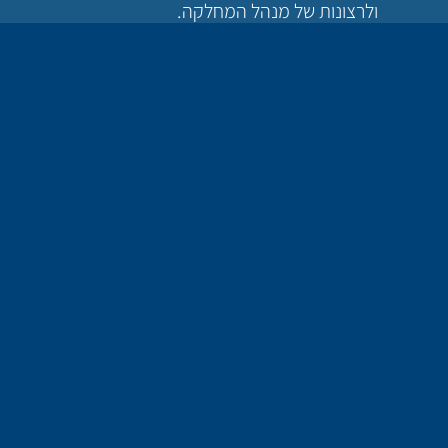
ולרצונות של מנהל המחלקה.
אחר הסדנה מקבלים המנהלים ייעוץ וליווי כדי לסייע
בהטמעת השיטה והרעיונות בשגרת העבודה. אחת
לתקופה מגיע מטמיע של אי"מ הדרכות לישיבות,
פגישות, תצפיות ומוציא דו"ח המלצות ומגבש יחד עם
המנהלים תוכניות עבודה להמשך השיפור.