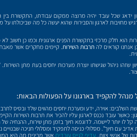
ון ידאג שכל עובד יהיה מרוצה ממקום עבודתו, התקשורת בין 
רגיש מחויבות לארגון והסבירות שהוא יעשה כל מה שביכולתו על 
ת הוא חלק מרכזי בתקשורת הפנים ארגונית וכמו כן חשוב לא פ
ן אנחנו קוראים לה
תרבות השירות
. קיימים מחקרים אשר מאבח
ית.
ן שזהו ניהול שגישתו יוצרת מערכות יחסים בעת מתן השירות. 
ור.
 מנהל להקפיד בארגונו על הפעולות הבאות:
 השלבים: אוירה, ידע ומערכת יחסים מהווים שלד ובסיס לתרבות
: כאשר עובד נכנס לארגון עליו להכיר את תרבות השירות הקיימ
ה קל לו יותר ליישמה. לדוגמא חיוך בזמן מתן שירות, ההנחיה של
אדיב עם חיוך". מסלולי כניסה לתפקיד ומסלולי חניכה שבנויים נכ
ות של אנשי צוות.
עדיף לגייס עובדים
אשר מבינים מה היא המש