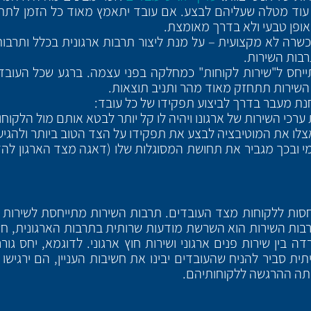
 עוד מטלה שעליהם לבצע. אם עובד יתאמץ מאוד כל הזמן לתת 
אופן טבעי ולא בדרך מאומצת.
שרה לא מקצועית – על מנת ליצור תרבות ארגונית בכלל ותרבו
רבות השירות.
חס ל"שירות לקוחות" כמחלקה בפני עצמה. ברגע שכל העובדים 
שירות תתחזק מאוד מהר ותניב תוצאות.
נת מעבר בדרך לביצוע תפקידו של כל עובד:
רכי השירות של ארגונו ויהיה לו קל יותר לבטא אותם מול הלקוחו
לו את המוטיבציה לבצע את תפקידו על הצד הטוב ביותר ולהגיע
מי ובכך מגביר את תחושת המסוגלות שלו (דאגה מצד הארגון לה
סות ללקוחות מצד העובדים. תרבות השירות מתייחסת לשירות פ
תרבות השירות הוא השרשת מודעות שרותית בתרבות הארגונית, חש
ן שירות פנים ארגוני ושירות חוץ ארגוני. לדוגמא, יחס גורר
ית סביר להניח שהעובדים יבינו את חשיבות העניין, הם ירגיש
ותה ההרגשה ללקוחותיהם.