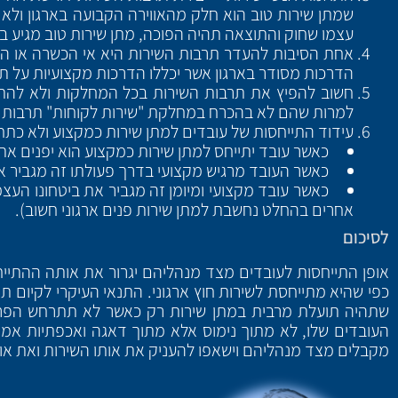
שמתן שירות טוב הוא חלק מהאווירה הקבועה בארגון ולא
עצמו שחוק והתוצאה תהיה הפוכה, מתן שירות טוב מגיע ב
אחת הסיבות להעדר תרבות השירות היא אי הכשרה או הכ
הדרכות מסודר בארגון אשר יכללו הדרכות מקצועיות על ת
חשוב להפיץ את תרבות השירות בכל המחלקות ולא להתיי
למרות שהם לא בהכרח במחלקת "שירות לקוחות" תרבות ה
עידוד התייחסות של עובדים למתן שירות כמקצוע ולא כתח
כאשר עובד יתייחס למתן שירות כמקצוע הוא יפנים את ע
כאשר העובד מרגיש מקצועי בדרך פעולתו זה מגביר אצ
כאשר עובד מקצועי ומיומן זה מגביר את ביטחונו העצ
אחרים בהחלט נחשבת למתן שירות פנים ארגוני חשוב).
לסיכום
אופן התייחסות לעובדים מצד מנהליהם יגרור את אותה ההתייח
כפי שהיא מתייחסת לשירות חוץ ארגוני. התנאי העיקרי לקיום 
שתהיה תועלת מרבית במתן שירות רק כאשר לא תתרחש הפרדה בי
העובדים שלו, לא מתוך נימוס אלא מתוך דאגה ואכפתיות אמית
מקבלים מצד מנהליהם וישאפו להעניק את אותו השירות ואת א