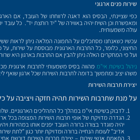
שירות פנים ארגוני
כפי שציינתי, הבסיס הוא דאגה לרווחתו של העובד, אם הארג
ומאפשרת וכן השיח יהיה באווירה של "יד רוחצת יד". כל עובד י
עולה משמעותית.
עכשיו כשאנחנו מסתכלים על התמונה המלאה ניתן לראות ששירו
החיצוני, כלומר, כל התרבות הארגונית מבוססת על שירות, על כ
ועל פי המחקרים האלה ניתן להבין אם התרבות בארגון היא שרות
ניהול בשיטת אי"מ
מהווה בסיס משמעותי לתרבות ארגונית מכיוו
משהו יציב ומתמשך בדומה לתרבות השירות שכל ארגון שואף ליצ
יצירת תרבות השירות
על מנת שתרבות השירות תהיה חזקה ויציבה על כל
לדבוק בשיטת אי"מ במהלך כל התהליכים הארגוניים. שלושת
הגדרה מדויקת של אופי תרבות השירות המצופה בכל ארגון
יהיה מוגדר בצורה ברורה העובד יפנים אותו במהירות ויהי
אדיב" לעומת הנחייה ברורה ומדויקת יותר כגון "לתת שירות 
התאמת אנשי שירות – יצירת תרבות השירות דורשת אחיד