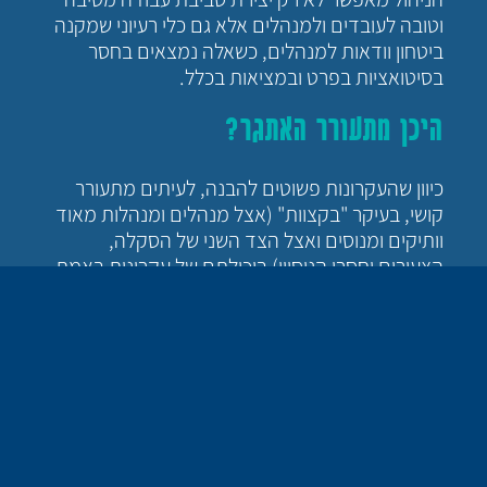
וטובה לעובדים ולמנהלים אלא גם כלי רעיוני שמקנה
ביטחון וודאות למנהלים, כשאלה נמצאים בחסר
בסיטואציות בפרט ובמציאות בכלל.
היכן מתעורר האתגר?
כיוון שהעקרונות פשוטים להבנה, לעיתים מתעורר
קושי, בעיקר "בקצוות" (אצל מנהלים ומנהלות מאוד
וותיקים ומנוסים ואצל הצד השני של הסקלה,
הצעירים וחסרי הניסיון) ביכולתם של עקרונות באמת
לפתור את הסוגיות המורכבות. המנהלים הוותיקים
לעיתים מתקשים להאמין שזה כזה פשוט, מונח
לפניהם ועד עכשיו לא ידעו, הצעירים וחסרי הניסיון
לעיתים מתקשים לקבל משהו שמשדר המון עצמאות
וחופש כלפי העובדים וזה מעלה אצלם מחשבות
ואמירות כמו: "מי יפקח?", "רגע אז לא אשלוט ב…",
"איך אדע ש…" ודומיהם.