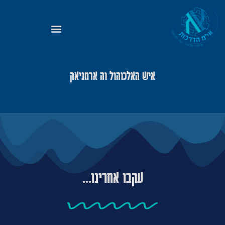
איש האלכוהול וה ארמניאק
עקבו אחרינו...