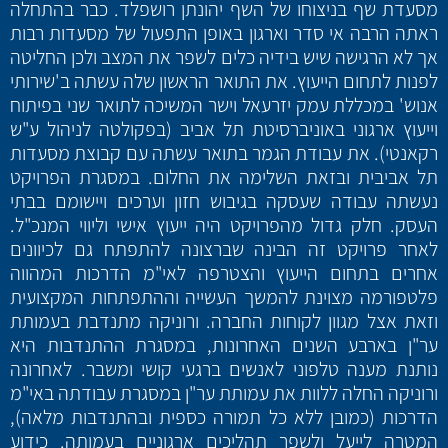
מסעדת שף בניצוחו של השף יהונתן רושפלד. כבר בהתחלה
ראתה הרבה אי סדר וארגון באופן התפעול של מסעדות רבות
אך לא הרגישה שיש בידיה כלים לשפר את המצב ולכן החליטה
לפנות לתחום הייעוץ. את התואר הראשון שלה עשתה ב'שירותי
אנוש' במכללת עמק יזרעאל וישר המשיכה לתואר שני בפיתוח
וייעוץ ארגוני באוניברסיטת תל אביב (בפקולטה לניהול ע"ש
רקאנטי). את עבודת הגמר בתואר עשתה עם קבוצת מסעדות
תל אביבית ובזאת השלימה את החלום. במסגרת הפרויקט
נעשתה עבודה שעסקה בגיבוש חזון וערכים ויישומם בבתי
העסק. חלק גדול מהפרויקט היה ייעוץ אישי וליווי המנכ"ל.
לאחר פרויקט זה הבינה שברצונה להתפתח גם לכיוונים
אחרים בתחום הייעוץ והצטרפה לאי"מ הדרכות המהווה
פלטפורמה מצוינת להמשך העשייה וההתפתחות המקצועית
וזאת אצל מגוון לקוחות החברה. ורוניקה מתנדבת בעמותת
ער"ן בארבע השנים האחרונות, במסגרת ההתנדבות היא
נותנת מענה טלפוני לאנשים ברגעי קושי ומשבר. לאחרונה
ורוניקה החלה ללוות את עמותת ער"ן במסגרת עבודתה באי"מ
הדרכות (כמובן ללא כל תמורה כספית ובהתנדבות מלאה),
המטרה לייעל ולשפר תהליכים ארגוניים בעמותה. כידוע