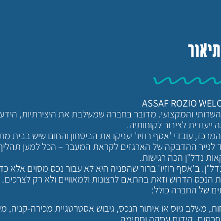
תיאור
ASSAF ROZIO WEL
 השרותי והמקצועי. מדובר בחברה שמשלבת את היצירתיות, הידע וה
 ייעודית לציבור לקוחותיה.
כז, עובדי 'אסף רוזיו' יעניקו את הביטחון והחום שיש בבית מת
ד לנייר ההדבקה של הארגזים לקראת המעבר – הכל למען תהליך 
ות נדל"ן הכה רגישות.
"ן. ב'אסף רוזיו' ברור שהפניה היא לא עבור נכס מסוים אלא כד
את הנכס הדרוש וזאת בהתאם לרצונות ולמאוויים ולא רק לצרכים.
ים של החברה כולל:
ת, משלב גיוס או איתור הנכס, גיבוש אסטרטגיית מכירה-קניה, מיון
 ופרסום, קידום עסקה וחתימה.