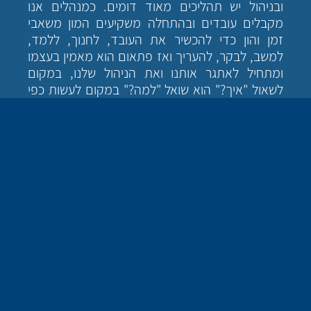
ובניהול יש תהליכים מאוד דומים. כמנהלים אנו
מקבלים עובדים ובהתחלה משקיעים המון משאבי
זמן והון כדי להכשיר את העובד, לחנוך, ללמד,
למשב, לבקר, להעריך ואז פתאום הוא מאמין בעצמו
ומתחיל לאתגר אותנו ואת הניהול שלנו, במקום
לשאול "איך?" הוא שואל "למה?" במקום לעשות כפי
שאנו בקשנו הוא מוצא "דרך משלו" (ולעיתים מתגלה
כדרך טובה יותר משלנו) ואז הוא מתעקש, לעיתים
אנו תופסים זאת כחוסר הקשבה (כשזה בעצם חוסר
הסכמה לאחר שכן הקשיב לנו) ויש גם כאלה
שמרגישים ש"השתן עולה לו לראש" כשבעצם הצלחנו
ליצור אצלו מסוגלות עצמית גבוהה שמאפשרת לו
ליזום גם כאשר זה מנוגד לדעתנו. בעצם מגיע שלב
שהוא כל כך טוב שהוא לא באמת זקוק לליווי הצמוד
שלנו ובמקום לשמוח לחלקנו זה נעשה מורכב.
פתאום הוא בא בטענות, לעיתים כאלה שאין לנו
פתרונות או מענה וחלקנו עלולים לחושב שזה נובע
מזלזול או בחינת הגבול כאשר מדובר בהצפה של
דברים שעוד עובדים חושבים והוא כמי שמכיר ביכולתו