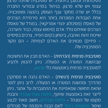
פסיכולוגית וכמובן ביולוגית. יש מוטיבציה שהינה מרצון
עצמי ויש שלא מרצון. בניהול בפרט ובמדעי החברה
בכלל יש שדה מחקר ענף העוסק בהנעה ומוטיבציה.
אחת העבודות המוכרות ביותר היא פירמידת הצרכים
של מאסלו (פסיכולוג יהודי אמריקאי). במודל של מאסלו
הצרכים שאיתם נולד אדם (מימוש עצמי, כבוד והערכה,
שייכות זהות ואהבה, ביטחון בקיום הפיזי, צרכים בסיסיים
– פיזיים) מכווינים את האדם לצמיחה – הם מקור
המוטיבציה שלו.
מוטיבציה פנימית (הכרתית)
– האדם מבין את החשיבות
שבהשגת המטרה או הפעולה. ניתן להכווין ולהניע
למוטיבציה פנימית באמצעות כלי
שכנוע
.
מוטיבציה פנימית (רגשית)
– האדם נהנה או מסתקרן
מהדרך ומהשגת המטרה או הפעולה. לרוב ניתן לומר
שזאת תחושה שמאפיינת את ההתגברות על אתגר. ניתן
לייצר זאת באמצעות שיתוף,
פיתוח צוותי עבודה
והבנת
מקומו של המנהל –
פיתוח מנהלים
. חשוב מאוד לבצע
שיפור
מיומנויות ניהול
לשם הבנה והפנמה של מנהלים