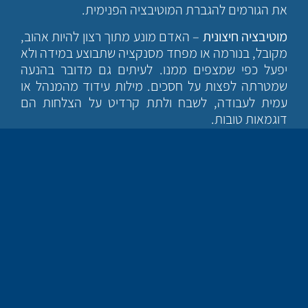
את הגורמים להגברת המוטיבציה הפנימית.
מוטיבציה חיצונית
– האדם מונע מתוך רצון להיות אהוב,
מקובל, בנורמה או מפחד מסנקציה שתבוצע במידה ולא
יפעל כפי שמצפים ממנו. לעיתים גם מדובר בהנעה
שמטרתה לפצות על חסכים. מילות עידוד מהמנהל או
עמית לעבודה, לשבח ולתת קרדיט על הצלחות הם
דוגמאות טובות.
מהמחקרים ניתן ללמוד שהאדם (כמו גם יצורים חיים
אחרים) משתדל להימנע בתחושה לא נעימה, דהיינו
כאב. לכן בבחירת ההתנהגות יבחר האדם בהתנהגות
שתגרום לתחושה חיובית ונעימה. מניע למוטיבציה יכול
להיות הרצון להיות אהוב ונאהב. זאת הסיבה שילדים
מנסים למלא את ציפיות הוריהם, עובדים מנסים לרצות
את מנהליהם ועוד רבות הדוגמאות.
מוטיבציה ועבודה