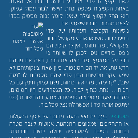
מאוד קפץ לו פדי, צפרדע חירש, בדרכו אל האגם.
באחת הקפיצות פספס ונחת היישר לבור עמוק עמוק.
הוא החל לקפוץ וגילה שאינו קופץ גבוה מספיק בכדי
לצאת מהבור. חבריו ששמעו את
ניסיונות הקפיצה וזעקותיו של פדי
הגיעו לבור. משראו את עומקו של הבור
צעקו אליו, פדי תוותר, אין לך סיכוי. הם
נופפו בידיים וניסו לסמן לו שיוותר כי
חבל על המאמץ. פדי ראה את חבריו, ראה את פניהם
הדאוגות, את ידיהם המונפות, כיוון שאת צעקותיהם לא
שמע עקב חירשותו הבין פדי שהם מסמנים לו "נסה
שוב", "קדימה". פדי אזר כוחות, נשם עמוק וזינק עם כל
הכוח… ונחת מחוץ לבור. כל הצפרדעים היו המומים,
מסתבר שעם מוטיבציה פנימית וקצת עזרה חיצונית (כפי
שתפס אותה פדי) אפשר להינצל מכל בור.
מוטיבציה
בעברית היא הנעה. מדובר על אוסף הפעולות
או התהליכים שמכוונים התנהגות אנושית לעבר מטרה
נבחרת. הסיבה למוטיבציה יכולה להיות חברתית,