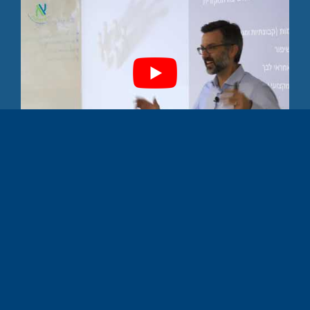
לעיתים על המנהיג לדעת לתרגם את חזונו לכדי שפה
יישומית. פרשני המקרא טוענים שאהרון הצטרף למשה
לא בגלל גמגומו אלא כדי לתרגם את דבר החזון שניתן
ע"י משה ולא היה בשפה המובנת לדור המדבר. אהרון
תרגם את החזון למעשים. בתחום אימון מנהלים חשוב
להבין שעל המנהל לא רק להיות איש של חזון אלא גם
אדם שמסוגל להביא את החזון לכדי הוצאתו אל הפועל.
יש שיאמרו שמנהיג הוא האדם בעל החזון שמדבר על
העתיד, הרואה מטרות ויעדים שאחרים לא רואים. מנהל