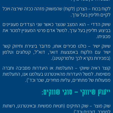
לקוח בכוח – הצרכן (לקוח) שהמשווק מזהה ככזה שירצה ויוכל
לקיים חליפין בעל ערך.
שיווק הדדי – הוא המצב שנוצר כאשר שני הצדדים מעוניינים
בביצוע חליפין בעל ערך. למשל אדם פרטי המעוניין למכור את
מכוניתו.
שיווק ישיר – כולנו מכירים אותו, מדובר ביצירת וחיזוק קשר
ישיר עם הלקוח באמצעות דואר, דוא"ל, קטלוגים וטלפון
(במכירות נקרא לכך טלמרקטינג).
קוצר ראיה שיווקי – התעלמות או היעדרות מסביבה וחברה
מסוימות. למשל היעדרות מהאינטרנט בעולמנו אנו, התעלמות
מפעולות של מתחרים, עליות מחירים, שכר וכד').
ייעוץ שיווקי – סוגי שווקים:
שוק מוצר – שוק התיקים (חנויות ממשיות ובאינטרנט, רשתות
לממכר, דוכנים וכד').