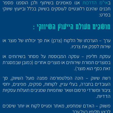
ב
אי"מ הדרכות
אנו מאמינים בשיתוף ולכן הוספנו מספר
תכנים שהינם רלוונטיים לעוסקים בשיווק בכלל ובייעוץ שיווקי
בפרט:
מושגים מעולם הייעוץ השיווקי :
ערך – הערכתו של הלקוח (צרכן) את סך יכולתו של מוצר או
שירות לספק את צרכיו.
עסקת חליפין – עסקה המבוססת על מסחר בשירותים או
במוצרים תמורת שירותים או מוצרים אחרים (כמובן שבמסגרת
זאת כסף הוא מוצר).
רשת שיווק – הינה הפלטפורמה ממנה פועל השיווק, סך
העובדים בחברה, בעלי עניין, לקוחות, ספקים, מפיצים, יחסי
ציבור ומשרדי פרסום ושאר שותפויות שמניבים תועלות עסקיות
הדדיות.
משווק – האדם שמחפש, מאתר ומגייס לקוח או יותר שיסכים
לבצע חליפין בעל ערך.