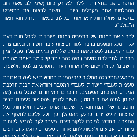
התפריט גם בתאורת הלילה ולא רק ביום (שימו לב שאת רוב
ההחלטות אתם מקבלים ביום – חשוב לראות את התפריט
בתנאים שהלקוחות יראו אותו, בלילה, כשאור הנרות הוא האור
ה"בולט").
להריץ את המנות של התפריט כמנות מיוחדות, לקבל חוות דעת
עליהן מכל הנוגעים בדבר: לקוחות, צוות עובדי השירות וכמובן צוות
עובדי המטבח. לעשות זאת בימים של לחץ ובימים של רוגע, להזמין
חברים ולתת להם לטעום (יהיה להם יותר קל לומר באמת מה הם
חושבים). לנהל רישום של הארות והערות הטועמים. לנסות ולשפר.
מהרגע שנתקבלה החלטה לגבי המנות החדשות יש לעשות ארוחת
טעימות לעובדי הישרות ולעובדי המטבח ולוודא את הבנת הרכבת
המנות, הסיבות, הטעמים, הדברים המיוחדים שבכל מנה (מה
שנותן למנה את ה"בוסט"). חשוב להבין שהסיפור לעיתים סביב
הרכבתה של המנה הוא מה שימכור אותה לציבור הלקוחות. ככל
שהצוות ירגיש יותר כחלק מהמהלך כך יוקל עליכם לחשוף את
התפריט החדש ולמוכרו ללקוחותיכם. מעבר לקח להביא לקוחות
מיוחדים וקבועים ולעשות להם ארוחת טעימות, לחלק להם דפים
שיכתבו את חוות הדעת שלהם ולדבר זאת באופן גלוי בארוחה