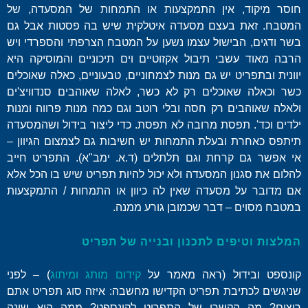
חוסר מיקוד, אין התמקצעות או התמחות של המסעדה, של
המטבח. זאת בעצם מסעדה איטלקית שיש בה פסטות אבל גם
בשר ודגים, הבישול עצמו נשען על המטבח הצרפתי והספרדי ויש
הרבה מאוד עשבי תיבול אקזוטיים וים תיכוניים והמוסיקה היא
יוונית ובתפריט יש גם מנות לצמחוניים, טבעוניים, כאלה שאוכלים
כשר וכאלה שאוכלים רק לא כשר, לאלה שאוהבים סנדוויצ'ים
ולאלה שאוהבים רק חסה ובלי רוטב וגם כמה מנות פרווה ומנות
ילדים וכד'. תפסת מרובה לא תפסת. כדי ליצור בידול ושהמסעדה
תיתפס כאחרת ובעלת התמחות יש חשיבות גם לצמצום הגיוון –
אי אפשר גם קרחת וגם תלתלים (ד.א. ימב"א). התפריט חייב
להלום את סגנון המסעדה ולא יכול להיות תפריט שיש בו הכל אלא
אם מדובר על מסעדה שאין לה כיוון או התמחות / התמקצעות
במטבח מסוים – דבר שכמובן גורע ממנה.
המלצות וטיפים לתכנון ובנייה של תפריט
קונספט ובידול (ראה מאמר על
קידום מותג ומיתוג
) – לפני
שניגשים לכתיבת תפריט הקדישו מחשבה: איזה סוג תפריט אתם
רוצים? מה הקשרו של התפריט לקונספט? ממה הוא שונה