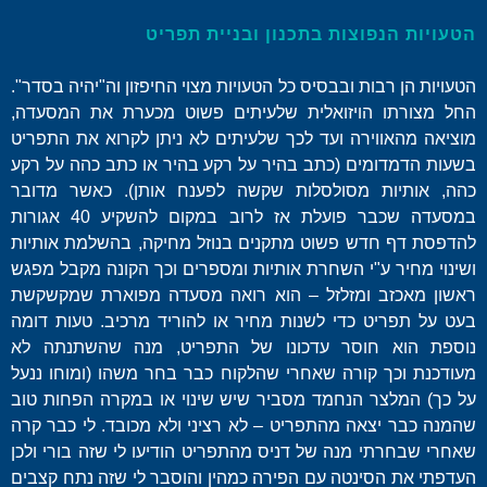
הטעויות הנפוצות בתכנון ובניית תפריט
הטעויות הן רבות ובבסיס כל הטעויות מצוי החיפזון וה"יהיה בסדר".
החל מצורתו הויזואלית שלעיתים פשוט מכערת את המסעדה,
מוציאה מהאווירה ועד לכך שלעיתים לא ניתן לקרוא את התפריט
בשעות הדמדומים (כתב בהיר על רקע בהיר או כתב כהה על רקע
כהה, אותיות מסולסלות שקשה לפענח אותן). כאשר מדובר
במסעדה שכבר פועלת אז לרוב במקום להשקיע 40 אגורות
להדפסת דף חדש פשוט מתקנים בנוזל מחיקה, בהשלמת אותיות
ושינוי מחיר ע"י השחרת אותיות ומספרים וכך הקונה מקבל מפגש
ראשון מאכזב ומזלזל – הוא רואה מסעדה מפוארת שמקשקשת
בעט על תפריט כדי לשנות מחיר או להוריד מרכיב. טעות דומה
נוספת הוא חוסר עדכונו של התפריט, מנה שהשתנתה לא
מעודכנת וכך קורה שאחרי שהלקוח כבר בחר משהו (ומוחו ננעל
על כך) המלצר הנחמד מסביר שיש שינוי או במקרה הפחות טוב
שהמנה כבר יצאה מהתפריט – לא רציני ולא מכובד. לי כבר קרה
שאחרי שבחרתי מנה של דניס מהתפריט הודיעו לי שזה בורי ולכן
העדפתי את הסינטה עם הפירה כמהין והוסבר לי שזה נתח קצבים