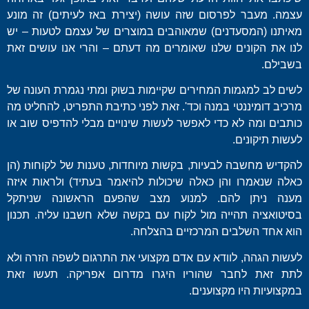
עצמה. מעבר לפרסום שזה עושה (יצירת באז לעיתים) זה מונע
מאיתנו (המסעדנים) שמאוהבים במוצרים של עצמם לטעות – יש
לנו את הקונים שלנו שאומרים מה דעתם – והרי אנו עושים זאת
בשבילם.
לשים לב למגמות המחירים שקיימות בשוק ומתי נגמרת העונה של
מרכיב דומיננטי במנה וכד'. זאת לפני כתיבת התפריט, להחליט מה
כותבים ומה לא כדי לאפשר לעשות שינויים מבלי להדפיס שוב או
לעשות תיקונים.
להקדיש מחשבה לבעיות, בקשות מיוחדות, טענות של לקוחות (הן
כאלה שנאמרו והן כאלה שיכולות להיאמר בעתיד) ולראות איזה
מענה ניתן להם. למנוע מצב שהפעם הראשונה שניתקל
בסיטואציה תהייה מול לקוח עם בקשה שלא חשבנו עליה. תכנון
הוא אחד השלבים המרכזיים בהצלחה.
לעשות הגהה, לוודא עם אדם מקצועי את התרגום לשפה הזרה ולא
לתת זאת לחבר שהוריו היגרו מדרום אפריקה. תעשו זאת
במקצועיות היו מקצוענים.