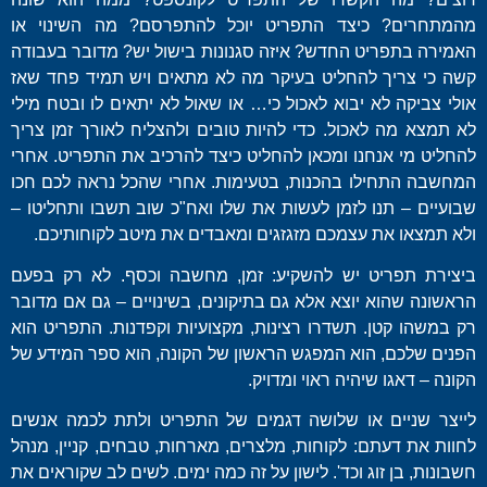
מהמתחרים? כיצד התפריט יוכל להתפרסם? מה השינוי או
האמירה בתפריט החדש? איזה סגנונות בישול יש? מדובר בעבודה
קשה כי צריך להחליט בעיקר מה לא מתאים ויש תמיד פחד שאז
אולי צביקה לא יבוא לאכול כי… או שאול לא יתאים לו ובטח מילי
לא תמצא מה לאכול. כדי להיות טובים ולהצליח לאורך זמן צריך
להחליט מי אנחנו ומכאן להחליט כיצד להרכיב את התפריט. אחרי
המחשבה התחילו בהכנות, בטעימות. אחרי שהכל נראה לכם חכו
שבועיים – תנו לזמן לעשות את שלו ואח"כ שוב תשבו ותחליטו –
ולא תמצאו את עצמכם מזגזגים ומאבדים את מיטב לקוחותיכם.
ביצירת תפריט יש להשקיע: זמן, מחשבה וכסף. לא רק בפעם
הראשונה שהוא יוצא אלא גם בתיקונים, בשינויים – גם אם מדובר
רק במשהו קטן. תשדרו רצינות, מקצועיות וקפדנות. התפריט הוא
הפנים שלכם, הוא המפגש הראשון של הקונה, הוא ספר המידע של
הקונה – דאגו שיהיה ראוי ומדויק.
לייצר שניים או שלושה דגמים של התפריט ולתת לכמה אנשים
לחוות את דעתם: לקוחות, מלצרים, מארחות, טבחים, קניין, מנהל
חשבונות, בן זוג וכד'. לישון על זה כמה ימים. לשים לב שקוראים את