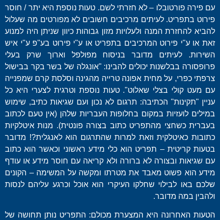
עם פירה פורטובלו – לא חזרתי לשם. טעות נוספת היא יתר / חוסר
פירוט בתפריט. לעיתים מרכיבים חשובים לא מפורטים מה שעלול
להביא להחזרת המנה ולעלויות מזון גבוהות כיוון שניתן היה למנוע
זאת או ע"י פירוט המרכיבים בתפריט או ע"י פירוט בע"פ ע"י איש
השירות. לעיתים מדובר בניסוח מפולפל וארוך שרק בעלי
פרופסורה בבלשנות יכולים להבינו: "אונגלה של בשר בקר בבישול
צרפתי כפרי, על מחית אפונה טרייה מהגינה וסלסת קרם שמפנייה
עם מעט קולי בצלי שאלוט". טעות נוספת וטרגית לצערי היא כל
עניין "תקינות" הכתיבה: תרגום לא נכון ועם שגיאות כתיב, שימוש
במילים לועזיות במקום בחלופות העבריות שלהן (אין טעם לכתוב
בעברית כשחצי מהתפריט כתוב בצורה פונטית). מנות איטלקיות
כתובות כאיטלקית וזאת למרות שהתרגום הוא לאנגלית?! מדובר
בטעות קריטית – תפריט הוא כלי מידע ראשוני וכאשר הוא כתוב
עם שגיאות ובצורה לא ברורה ולא קריאה עם חוסר מידע או עודף
מידע הוא פשוט מאבד את מטרתו ומקשה על המשימה – הקונים
שלכם באו לבילוי שחלקו העיקרי הוא אוכל וכרגע עליהם לנסות
ולהבין במה מדובר.
הטעות האחרונה היא המצערת מכולם: התפריט נותן תחושה של