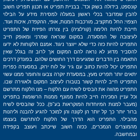
קונספט, בידולה בשוק וכד'. בבניית תפריט או תכנון תפריט חשוב
להבין שמדובר בכלי ראשון במעלה למסירת מידע על הבילוי
הצפוי: החל מתקציב, מורכבות המנות, אופי, ההקפדה, איכות ועוד.
חייבת להיות הלימה (קורלציה) בין צורתו הפיזית של התפריט
לעיצובה של המסעדה. במקום שנראה שמרני ומאופק חייב
התפריט להיות כזה כדי שלא ייווצר ניגוד. אמנם הלקוחות לא ידעו
להסביר מדוע לא נראה להם המקום אך לרוב זה בגלל שאין
התאמה בין הדברים שמגיעים דרך החושים שלהם. בפונדק דרכים
התפריט יכול להיות כתוב עם גיר על לוח ירוק, במסעדה כפרית
יתאים יותר תפריט מעץ, במסעדת יוקרה צבעו והחומר ממנו עשוי
התפריט חייב להיות קשור בטבורו לעיצוב המקום ולאווירה שבו.
התפריט מהווה את הבסיס לשיח עם הלקוח – מנו הלקוח מתרשם
וכל עניין המכירה חייב להיות ממונף ממנות הרשומות בתפריט
(מעבר למנות המיוחדות המוקראות בע"פ). ככל שהבסיס לשיח
ברור יותר כך קל יותר הן לקונה והן למוכר להגיע להבנה וליהנות
מהבילוי. התפריט הוא הדרך של הלקוח להתרשם בעצמו
מהמוצרים הנמכרים, ככזה חשוב שייכתב ויעוצב בקפידה
ובמחשבה.