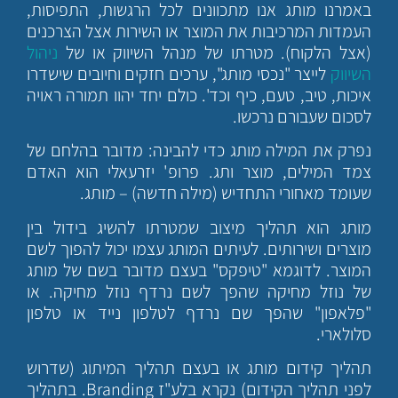
באמרנו מותג אנו מתכוונים לכל הרגשות, התפיסות,
העמדות המרכיבות את המוצר או השירות אצל הצרכנים
(אצל הלקוח). מטרתו של מנהל השיווק או של
ניהול
השיווק
לייצר "נכסי מותג", ערכים חזקים וחיובים שישדרו
איכות, טיב, טעם, כיף וכד'. כולם יחד יהוו תמורה ראויה
לסכום שעבורם נרכשו.
נפרק את המילה מותג כדי להבינה: מדובר בהלחם של
צמד המילים, מוצר ותג. פרופ' יזרעאלי הוא האדם
שעומד מאחורי התחדיש (מילה חדשה) – מותג.
מותג הוא תהליך מיצוב שמטרתו להשיג בידול בין
מוצרים ושירותים. לעיתים המותג עצמו יכול להפוך לשם
המוצר. לדוגמא "טיפקס" בעצם מדובר בשם של מותג
של נוזל מחיקה שהפך לשם נרדף נוזל מחיקה. או
"פלאפון" שהפך שם נרדף לטלפון נייד או טלפון
סלולארי.
תהליך קידום מותג או בעצם תהליך המיתוג (שדרוש
לפני תהליך הקידום) נקרא בלע"ז Branding. בתהליך