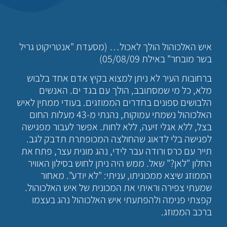
איש האלכוהול הולך לאכול… (מסעדת "אנטריקוט גריל
בשר מובחר" באילת 05/08/09)
ברחובות העיר לא ניתן למצוא בקיץ אדם אחד בלבוש
מלא, כל מי שמסתובב, הולך עם בגד ים. האנשים
הלבושים ספונים בחדרים הממוזגים. בעודי ממתין לאיש
האלכוהול נשמתי עמוקות, נהנתי מ-43 מעלות החום
בצל, ללא אגלי זיעה, ללא לחות. אפשר לעבור מפגישה
לפגישה בלי לדאוג שהחולצה המכופתרת תדבק לגב.
תייר עם כרס ורודה עבר לידי, נהג מונית עצר, פתח את
החלון "לאן?" שאל. ממש היה ניתן לחוש בסילון האוויר
הממוזג שיצא ממכוניתו, עניתי: "לא יודע". מאחור
שמעתי צפירה וראיתי את המכונית של איש האלכוהול.
קפצתי פנימה ולהפתעתי איש האלכוהול נהג בעצמו
ברכב הממוזג.