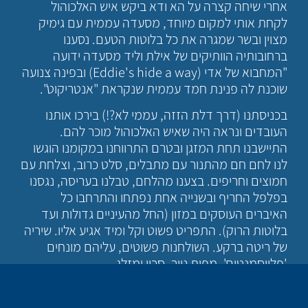
אחרי שיחה קצרה על הא ודא ביקש איש האלכוהול
לקחת אותי למקום מיוחד, מסעדה עממית עם גימיק
מצוין ובשר שמגרה את כל בלוטות הטעם. נסענו
ברחובותיה הוותיקים של אילת וליד מסעדה ידועה
"המחבוא של אדי (Eddie's hide a way) ובפינה צנועה
שוכנת לה פנינת חמד עממית שנקראת "אנטריקוט".
בכניסתנו (דרך דלת הזזה, עממי לא?!) בירכו אותנו
העובדים ונראה היה שאיש האלכוהול מוכר להם.
התיישבנו תחת המזגן ובטרם התרווחנו במקומנו הוגשו
לנו לחם חם מהתנור עם מתבלים, סלט כרוב, וצלחת עם
חמוצים וחריפים. בצענו מהלחם, טבלנו בעריסה, נגסנו
בפלפל החריף ובשנייה אחת נפתחו והתרחבו כל
האיברים העוסקים במזון (החל מהעיניים גדולות ועד
בלוטות הרוק). התפריט פשוט וקל ומיד אגיע אליו. שיריה
של ריטה ברקע. השולחנות פשוטים, עליהם מונחים
'פלייסמנטים', מפית נייר, סכין ומזלג.
מלצרית אדיבה וחייכנית, מולטית או שזופה, העונה לשם
דניאל פנתה אלינו והזמנו שתייה.