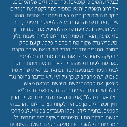
(בגלל שהמים כן קופאים). כך גם לנוזלים של המגבים.
אך לרוב האוכלוסייה אין מספיק כסף לקנות את הנוזלים
היקרים האלה ולכן הם מוצאים פתרונות אחרים. הנהג
שלנו, ואדים שהיה בעברו מרצה לפיזיקה גרעינית, היה
בעל תושייה, בכל פעם שרצה להפעיל את המגבים תוך
כדי נסיעה, הוא היה פותח את חלונו (ע"י הישענות עליו)
ומשפריץ נוזל שקוף מתוך בקבוק פלסטיק עם פקק
מחורר. המגבים יחד עם הנוזל הורידו את שכבת הקרח
הדקיקה שהפריעה לראות. גרנו במתחם דיפלומטי
מאובטח ולעיתים כשההורים לא היו באים איתנו בבוקר
לבית הספר ואנו נסענו לבד עם ואדים, ראיתי שהוא מידי
פעם שותה מהבקבוק. כך גיליתי שלא מדובר בחומר נגד
קיפאון. את סקרנותי לשתייה ירשתי כנראה מאיש
האלכוהול ובאחד הימים הרהבתי עוז ואמרתי לו: "יא
חצ'ו אטה גלו גלו" (אני רוצה את זה גלו גלו). ואדים הבין
וחייך ועשה לי סימן עם היד לקחת קצת. חלונות הרכב היו
קפואים, בחנייה לידנו עסקו העובדים בפינוי שלג מדרכי
הגישה וחלקם התיזו מצינורות השקיה מים רותחים על
המכוניות כדי להוריד את מעטה הקרח והשלג. השומרים