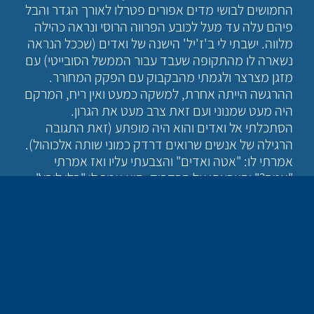
החמושים לבושי מדים אפורים פטרלו לאורך הגדר והבל
פיהם עלה עד מעל לכובע הפרווה הרוסי ונראה כהילה
מלווה. ישבתי לי ב'ז'יל' הישנה של ואדים (שככל הנראה
נשארה לו מהתקופה שעבד עבור הממשל הסובייטי) עם
מזגן מצרצר ולגמתי מהבקבוק עם הפקק המחורר.
ההרגשה הייתה אחרת, למשקה כמעט ואין ריח, המרקם
היה מעט שמנוני ועם זאת צרב מעט את הגרון.
הסתכלתי אל ואדים והוא היה מופתע (זאת התגובה
הרגילה של אנשים שרואים דרדק כמוני שותה אלכוהול).
אמרתי לו: "אטה ואדים" והצבעתי עליו ואז אמרתי
"אטה?" והצבעתי על הבקבוק. הוא אמר לי "בלו ליבץ".
באותו יום כשהגענו הביתה דפקתי על דלת חדר
העבודה של איש האלכוהול וכשנעניתי נכנסתי. שאלתי
אם יש לו כמה דקות וקבלתי הנהון עם הראש כתגובה.
הוא ישב וקרא חומר כשלצידו כוס סניפטר שמוצבת על
מתקן חימום עם נר. בחדר היה זמזום של מכשיר שמונע
ממכשירי הציטוט לפעול. אמרתי לו: "אני רוצה שנשתה
בלו ליבץ". איש האלכוהול הזיז את ראשו לאט לאט,
ראיתי שגבותיו הורמו עד כדי כך שגם השפה העליונה