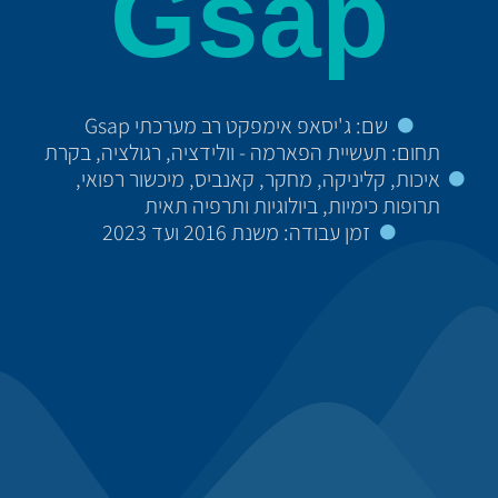
Gsap
שם: ג'יסאפ אימפקט רב מערכתי Gsap
תחום: תעשיית הפארמה - וולידציה, רגולציה, בקרת
איכות, קליניקה, מחקר, קאנביס, מיכשור רפואי,
תרופות כימיות, ביולוגיות ותרפיה תאית
זמן עבודה: משנת 2016 ועד 2023