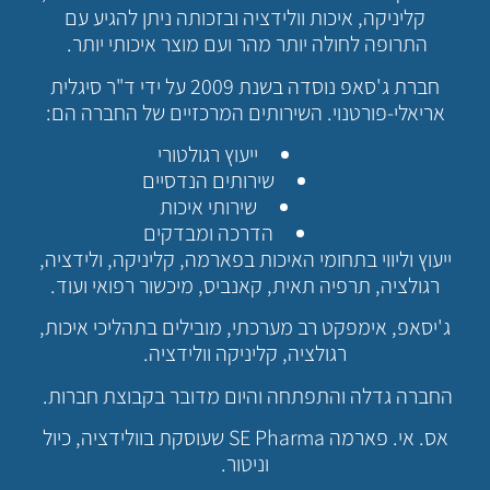
קליניקה, איכות וולידציה ובזכותה ניתן להגיע עם
התרופה לחולה יותר מהר ועם מוצר איכותי יותר.
חברת ג'סאפ נוסדה בשנת 2009 על ידי ד"ר סיגלית
אריאלי-פורטנוי. השירותים המרכזיים של החברה הם:
ייעוץ רגולטורי
שירותים הנדסיים
שירותי איכות
הדרכה ומבדקים
ייעוץ וליווי בתחומי האיכות בפארמה, קליניקה, ולידציה,
רגולציה, תרפיה תאית, קאנביס, מיכשור רפואי ועוד.
ג'יסאפ, אימפקט רב מערכתי, מובילים בתהליכי איכות,
רגולציה, קליניקה וולידציה.
החברה גדלה והתפתחה והיום מדובר בקבוצת חברות.
אס. אי. פארמה SE Pharma שעוסקת בוולידציה, כיול
וניטור.