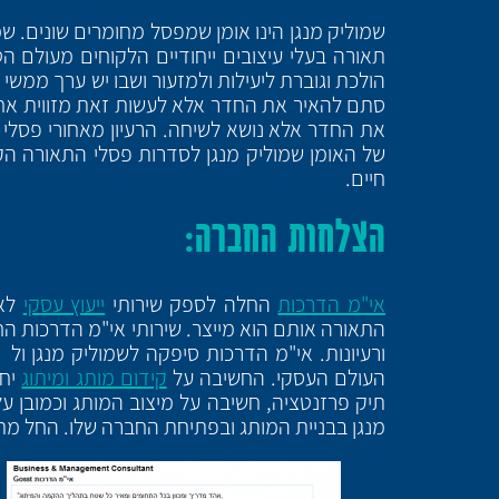
שמוליק מנגן הינו אומן שמפסל מחומרים שונים. שמ
תאורה בעלי עיצובים ייחודיים הלקוחים מעולם הטב
הולכת וגוברת ליעילות ולמזעור ושבו יש ערך ממשי
חיים.
הצלחות החברה:
אי"מ הדרכות
החלה לספק שירותי
ייעוץ עסקי
לאו
התאורה אותם הוא מייצר. שירותי אי"מ הדרכות הח
העולם העסקי. החשיבה על
קידום מותג ומיתוג
יחד
תיק פרזנטציה, חשיבה על מיצוב המותג וכמובן על 
מנגן בבניית המותג ובפתיחת החברה שלו. החל מתה