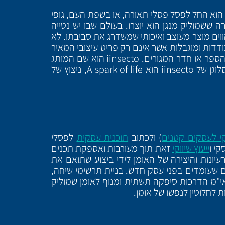
ם הוא החל לפסל פסלי תאורה, או בשפת העם, גופי
ה ששמוליק מנגן הוא יוצרו. בעולם שבו יש נטייה
ווים מוצר מעוצב ואיכותי שמשדרג את סביבתו. לא
ינה קו פסלי תאורה היוצאים בסדרות בודדות ומוגבלות אשר אינם רק פריט עיצובי המאיר
את החדר אלא נושא לשיחה. הרעיון מאחורי פסלי התאורה הוא להאיר את עולמו ודימיונו של האדם ולא ר את דפי הספר או חדר המגורים. iinsecto הוא שם המותג
של האומן שמוליק מנגן לסדרות פסלי התאורה הקשורים בטבורם לעולם החרקים המיניאטורי ואפוף המסתורין. הסלוגן של iinsecto הוא A spark of life, ניצוץ של
קי לעסקים קטנים
) ולכתוב
תוכנית עסקית
לפסלי
קי ו
ייעוץ שיווקי
זאת תוך מעורבות ואספקת תכנים
בודה אשר גרמה למימוש הרעיונות והיצירה של האומן לידי ביצוע שתואם את
ם שעומדים בפני עסק חדש. בניית תרשימי שיחה,
. אי"מ הדרכות סיפקה תשתית ומנוף לאומן שמוליק
לחלוטין לנפשו של אומן.