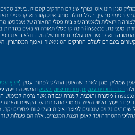
וליק מנגן הינו אומן וצורף שעולם החרקים קסם לו. בשלב מסוי
ע הסמוי מהעין, בגלל גודלו. מותג אינסקטו הוא קו פסלי תאור
 לצורה הויזואלית ולאמירה עיצובית פסלי התאורה של אינקסטו מה
סתם להאיר את החדר אלא לעשות זאת מזווית אחרת ומעניינת. iinsecto ה
מן שמוליק מנגן לאחר שהאומן החליט לפתוח עסק (
ייעוץ עס
לו ב
הכנת תוכנית עסקית
,
תוכנית שיווק לעסק
והמשיכה בייעוץ עס
ורעיונות. אי"מ הדרכות סיפקה לשמוליק מנגן ול iinsecto מסגרת ותוכנית לשגרת ע
 עם הייעוץ והליווי האישי תרמו להתגברות על הקשיים והאתגרי
שירותים נלווים שנכונים למוצרי איכות בעלי טווח מחירים יקר
ליכי ההמחרה ועד לאופן הצגת המוצרים. אלה הם פעולות שזרות 