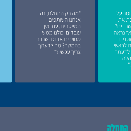
ומר על
"מה רק התחלנו, זה
ת את
אנחנו השותפים
שרדים?
המייסדים, עוד אין
אז נראה
עובדים וכולנו ממש
וכנים
מחויבים אז נכון שנדבר
 לראשי
בהמשך? מה לדעתך
 לדעתך
צריך עכשיו?"
הלה
"
התחלה...