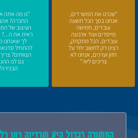
"שכרנו את המשרדים,
"נו מה אתה א
אנחנו בסך הכל תשעה
החברה? אהב
עובדים, חמישה
העיצוב של המ
מייסדים ועוד ארבעה
ראית את ה...? 
עובדים, הכל מתקתק,
לך שאנחנו מ
רצינו רק לחשוב יחד על
להתחיל סדנאות
חזון וערכים, אנחנו לא
הצוותים? צריך
צריכים ליווי."
גם לנו ההנ
הבכירה?
התשובה בגדול היא שבדיוק כמו כל 