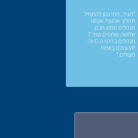
"תגיד, מתי נכון להתחיל
תהליך ארגוני? אנחנו
מנהלים ממש חכם,
שלושה שותפים ועוד 7
מנהלים בדרגי ה-C וה-
VP וכולם באמת
מעולים."