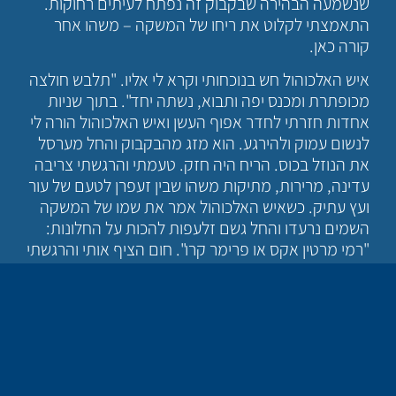
שנשמעה הבהירה שבקבוק זה נפתח לעיתים רחוקות.
התאמצתי לקלוט את ריחו של המשקה – משהו אחר
קורה כאן.
איש האלכוהול חש בנוכחותי וקרא לי אליו. "תלבש חולצה
מכופתרת ומכנס יפה ותבוא, נשתה יחד". בתוך שניות
אחדות חזרתי לחדר אפוף העשן ואיש האלכוהול הורה לי
לנשום עמוק ולהירגע. הוא מזג מהבקבוק והחל מערסל
את הנוזל בכוס. הריח היה חזק. טעמתי והרגשתי צריבה
עדינה, מרירות, מתיקות משהו שבין זעפרן לטעם של עור
ועץ עתיק. כשאיש האלכוהול אמר את שמו של המשקה
השמים נרעדו והחל גשם זלעפות להכות על החלונות:
"רמי מרטין אקס או פרימר קרו". חום הציף אותי והרגשתי
איך רגליי נעשות קלות יותר וכמעט מתרוממות מהקרקע.