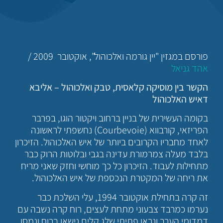
פורסם במגזין "יין גורמה ואלכוהול", אוקטובר 2009 /
אהד גניאל
הקשר בין מוסיקה קלאסית, טבק ואלכוהול – אליבא
דאיש האלכוהול
בקומה העשירית של בניין ברחוב ויקטור הוגו, בפרבר
הפריזאי, קורבווא (Courbevoie) נחשפתי לראשונה
לאחד מחבריו הקרובים ביותר של איש האלכוהול. הזיכרון
בלבד מעלה צמרמורת עדינה בגבי ובלוטות הרוק כבר
מתחילות לעבוד. הזיכרון כל כך מוחשי וחזק שאני מריח
את ריחה של המקטרת הנכספת של איש האלכוהול.
זה קרה בתחילת אוקטובר 1994, עלי השלכת כבר
נערמו כמרבד צבעוני מתחת לעצים, רוח קרה נשבה עם
דמדומי הערב ונראו פתיתי שלג קלים נישאו ברוח ונמסו