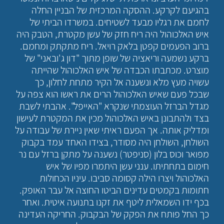
בהגיעם לקרקע. ההסקה המרכזית של הבניין החלה
לחמם את רגליו מבעד לשטיחים. במשרדו הביתי של
איש האלכוהול היה ריח חזק של עשן מקטרת, הטבק היה
ברוב הפעמים קפטן בלאק רויאל. ריח מתקתק ומחמם.
ברקע נשמעה וריאציה של שופן מתוך "דון ג'ובאני" של
מוצרט. מכתבתו הכבדה של איש האלכוהול שהייתה
עשויה מעץ מלא ונשענה אל הקיר מתחת לחלון, כך
שבכל פעם שאיש האלכוהול הרים את ראשו הוא צפה על
מגדל הברזל העוצמתי שנקרא "האייפל". אהבתי לשבת
בצד ולהתבונן באיש האלכוהול מכין את המקטרת לעישון
ומדליק אותה. אך הפעם ראיתי שאין ניירת של עבודה על
השולחן, השולחן היה מסודר, בצידו האחד עמד בקבוק
מפואר וכוס בלון (סניפטר) נשענה על מתקן ברזל עם נר
חימום בתחתיתו. ענני עשן היתמרו מפיו של איש
האלכוהול ויצרו הילה קסומה סביבו. עיניו הכחולות
חתומות בקמטים עדינים הביטו החוצה אל עבר האופק.
בכף ידו השמאלית ליטף את זקנו בתנועה איטית. ואחר
כך החל פותח את הפקק של הבקבוק. החריקה העדינה