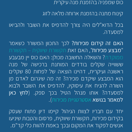
כוס שמפניה בהזמנת מנה עיקרית
קינוח מתנה בהזמנת ארוחה מלאה לזוג
בכל הדוא"לים היה צורך להדפיס את השובר ולהביאו
למסעדה.
האם זה קידום מכירות?
לכך התכוון המשורר כשאמר
"
מבצע מכירות
", האם זאת
תקשורת שיווקית – תקשורת
ממוקדת
? והשאלה החשובה מכולן: האם כוס יין מבעבע
ששווייה שקלים בודדים המותנת ברכישה של מנה
ראשונה ועיקרית, דהיינו הוצאה של לפחות 80 שקלים
הוא המבצע שיקדם מכירה? זה מה שיגרום לאדם מן
השורה להניח את עיסוקיו, להדפיס את השובר ולבוא
למסעדה? אותו מנהל הטיל בכך ספק. (
לחץ כאן
למאמר בנושא
אסטרטגיית מכירות
).
יחד עם חבריו לצוות הניהול קיימו דיון פתוח שעסק
בקידום מכירות, תקשורת שיווקית, פרסום והטבות שיניעו
אנשים לפקוד את המקום ובכך באמת להוות כלי קד"מ.