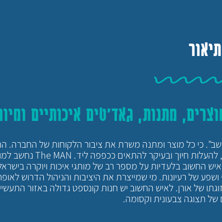
תיאור
צרים, מתנות, גאד'טים איכותיים ומיוח
שב". כי כל מוצר ומתנה משרת את ציבור הלקוחות של החברה. ה
יודעת להפתיע וממשמשת את לקוחותיו כמקום שבו ניתן לחדש, להעלות חיוך
איש החשוב בלעדיות על מספר רב של מותגי איכות ויוקרה בישראל
ף ושפע של רעיונות. מי שמייצרת את היציבות והניהול הדרוש לאופר
גתו של אורן. לאיש החשוב יש חנות קונספט גדולה באזור התעשיי