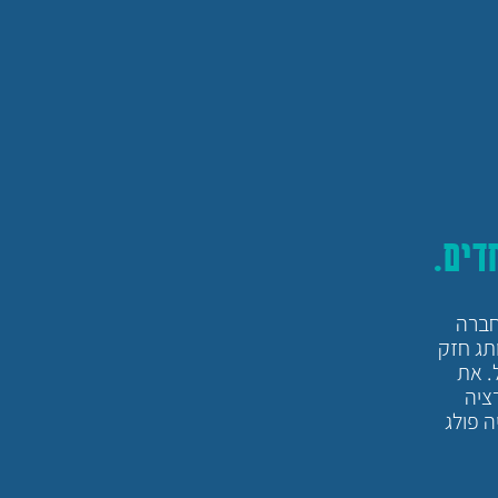
דים.
חברה
 ובעיקר להתאים ככפפה ליד. The MAN נחשב למותג חזק
. את
ציה
ה פולג