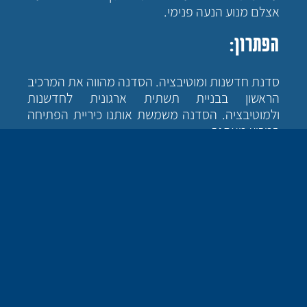
אצלם מנוע הנעה פנימי.
הפתרון:
סדנת חדשנות ומוטיבציה. הסדנה מהווה את המרכיב
הראשון בבניית תשתית ארגונית לחדשנות
ולמוטיבציה. הסדנה משמשת אותנו כיריית הפתיחה
במרוץ מאתגר.
מה זה בכלל סדנת חדשנות ומוטיבציה
?
מדובר בסדנה שהינה כלי במסגרת תהליך ליצירת
תשתית ארגונית לחשיבה מחוץ לקופסה, תהליך
שיהפוך את הארגון לכזה שמסוגל להתמודד עם
השינויים התכופים והמהירים שבשוק בו הוא פועל
ולהצליח לתת מענה ופתרון מהיר ויצירתי לאתגרים.