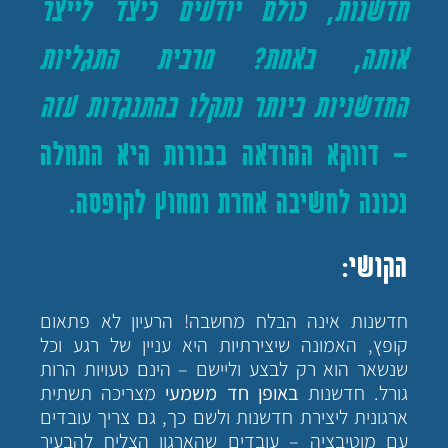
חדשנות, כולם יודעים כיצד לייצר
אותה, באמת? מרבית התגליות
החדשניות ביותר נתקלו בהתנגדות עזה
– דווקא ההודאה בבורות היא התחלה
נכונה לחשיבה אחרת ומחוץ לקופסה.
הקושי:
חדשנות אינה הבלח מחשבה! הרעיון לא פתאום
קופץ, האמונה שיצירתיות היא עניין של רגע וכל
שנשאר הוא רק לבצע וליישם – הינם טעויות הרות
גורל. חדשנות
באופן חד משמעי
מצריכה תשתית
ארגונית ליצירת חדשנות ולשם כך, גם צריך עובדים
עם מוטיבציה – עובדים שהארגון הצליח להבעיר