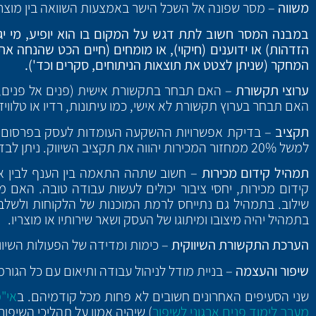
משווה
– מסר שפונה אל השכל הישר באמצעות השוואה בין מוצרי
במבנה המסר חשוב לתת דגש על המקום בו הוא יופיע, מי יגי
הזדהות) או ידוענים (חיקוי), או מומחים (חיים הכט שהנחה את
המחקר (שניתן לצטט את תוצאות הניתוחים, סקרים וכד').
ערוצי תקשורת
– האם תבחר בתקשורת אישית (פנים אל פנים, ב
האם תבחר בערוץ תקשורת לא אישי, כמו עיתונות, רדיו או טלוויזי
תקציב
– בדיקת אפשרויות ההשקעה העומדות לעסק בפרסום. נ
למשל 20% ממחזור המכירות יהווה את תקציב השיווק. ניתן לבדוק את רמת ההשקעה של המתחרים ולהחליט על פי זה.
תמהיל קידום מכירות
– חשוב שתהה התאמה בין הענף לבין או
קידום מכירות, יחסי ציבור יכולים לעשות עבודה טובה. האם
שילוב. בתמהיל גם נתייחס לרמת המוכנות של הלקוחות ולשלב
בתמהיל יהיה מיצובו ומיתוגו של העסק ושאר שירותיו או מוצריו.
הערכת התקשורת השיווקית
– כימות ומדידה של הפעולות השיווק
שיפור והעצמה
– בניית מודל לניהול עבודה ותיאום עם כל הגור
שני הסעיפים האחרונים חשובים לא פחות מכל קודמיהם. ב
אי"
מערך לימוד פנים ארגוני לשיפור
) שיהיה אמון על תהליכי השיפו