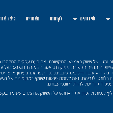
שירותים
לקוחות
מאמרים
כיצד אנו
ב ומגוון של שיווק באמצעי התקשורת. אם פעם עסקים התלהבו 
יווקית תהייה תקשורת ממוקדת. אסביר בעזרת דוגמא: בעל עסק
ה הוא עובד ויישובים סובבים. נכון שפרסום בעיתון ארצי יכ
נו רלוונטי לגביהם. זאת לעומת פרסום שיווקי במקומונים של העי
ק התיווך יכול להיות רלוונטי עבורם.
ליץ לנסות ולהכווין את האחראי על השיווק או האדם שעומד בק