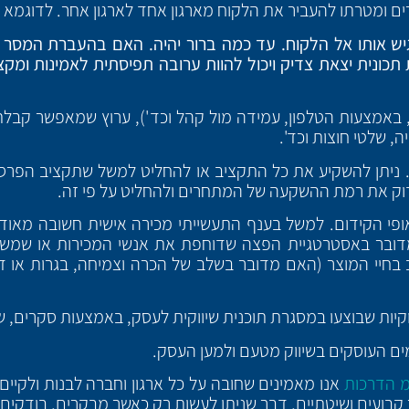
ם ומטרתו להעביר את הלקוח מארגון אחד לארגון אחר. לדוגמא 
ש אותו אל הלקוח. עד כמה ברור יהיה. האם בהעברת המסר עצמ
 תכונית יצאת צדיק ויכול להוות ערובה תפיסתית לאמינות ומקצוע
אמצעות הטלפון, עמידה מול קהל וכד'), ערוץ שמאפשר קבלת 
ה, שלטי חוצות וכד'.
יתן להשקיע את כל התקציב או להחליט למשל שתקציב הפרסו
פי הקידום. למשל בענף התעשייתי מכירה אישית חשובה מאוד
 מדובר באסטרטגיית הפצה שדוחפת את אנשי המכירות או שמשי
 בחיי המוצר (האם מדובר בשלב של הכרה וצמיחה, בגרות או ד
יות שבוצעו במסגרת תוכנית שיווקית לעסק, באמצעות סקרים, שאל
מים העוסקים בשיווק מטעם ולמען העסק.
מ הדרכות
אנו מאמינים שחובה על כל ארגון וחברה לבנות ולקיים 
ר קבועים ושיטתיים, דבר שניתן לעשות רק כאשר מבקרים, בודקים,