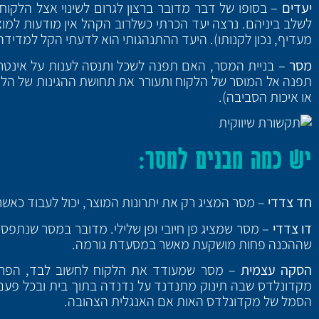
יעדים
– בסופו של דבר מדובר ברצון לגרום לשינוי אצל הלקוח,
לשלב ביניהם. נרצה יעד הכרתי כשלרוב הקהל אין מודעות למוצר
מעדיף, נכון לקנותו). היעד ההתנהגותי הוא לדעתי הקל למדידה
מסר
– בניית המסר, האם תפנה לשכל ותנסה לענות על אינטרס
תפנה אל המוסר של הלקוח ותעורר את תחושת ההגינות של הלקו
או איכות הסביבה).
יש כמה מבנים למסר:
חד צדדי
– מסר המציג רק את יתרונות המוצר, יכול לעבוד כאשר 
דו צדדי
– מסר שמציג פן חיובי ופן שלילי. מדובר במסר שנתפס 
שההכנה פחות מושקעת מאשר במסעדת גורמה.
הסקה עצמית
– מסר שמעודד את הלקוח לחשוב לבד, הפרסו
מקדונלדס שבה תינוק מתנדנד על נדנדה בתוך בית ובכל פעם 
הסמל של מקדונלדס האות אם האנגלית הצהובה.