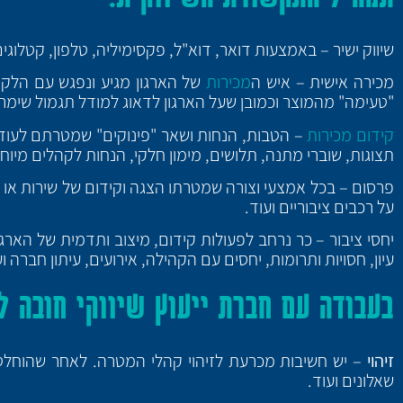
שיווק ישיר – באמצעות דואר, דוא"ל, פקסימיליה, טלפון, קטלוגים
מכירה אישית – איש ה
מכירות
של הארגון מגיע ונפגש עם הלקו
"טעימה" מהמוצר וכמובן שעל הארגון לדאוג למודל תגמול שימרי
קידום מכירות
– הטבות, הנחות ושאר "פינוקים" שמטרתם לעודד 
תצוגות, שוברי מתנה, תלושים, מימון חלקי, הנחות לקהלים מיוחד
פרסום – בכל אמצעי וצורה שמטרתו הצגה וקידום של שירות או מוצ
על רכבים ציבוריים ועוד.
יחסי ציבור – כר נרחב לפעולות קידום, מיצוב ותדמית של הארגון,
עיון, חסויות ותרומות, יחסים עם הקהילה, אירועים, עיתון חברה וע
בעבודה עם חברת ייעוץ שיווקי חובה ל
זיהוי
– יש חשיבות מכרעת לזיהוי קהלי המטרה. לאחר שהוחלט 
שאלונים ועוד.