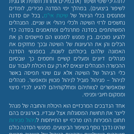
לתהליכי שינוי ושיפור (או במילים אחרות תשתית ארגונית
לשיפור ביצועים). במהלך ימי הסדנה מכירים, לומדים
ומתנסים בכלי הניהול של
שיטת אי"מ
. בכל יום סדנה
נחשפים לרזי השיטה ולכלי ניהולי או שניים. המנהלים
המשתתפים בסדנה מתרגלים ומתאמנים בסדנה כדי
להגיע מוכנים. בין מפגש למפגש הם מיישמים הן את
הכלים והן את הרעיונות של השיטה ובכך מחזקים את
האמונה שלהם ביכולתם לשנות. במפגשי הסדנה
מנהלים דיונים ומעלים קשיים וחסמים כך שבסיום
ההכשרה המנהלים יוצאים לא רק עם היכולת לעבוד עם
כלי הניהול של השיטה אלא עם שינוי תפיסה באשר
לניהול – מניהול מוביל לניהול מכווין ומאפשר. מנהלים
שמאפשרים לצוותיהם ומחלקותיהם להגיע לכדי מיצוי
וממקום חיובי ופנימי.
אחד הנדבכים המרכזיים הוא היכולת והחובה של מנהל
לייצר את תחושת המסוגלות אצל עובדיו. בארגונים בהם
תחום המכירות הינו מרכזי יש התייחסות ל
ניהול מכירות
שהינו נדבך נוסף בשיפור הביצועים. מפגשי הסדנה כולם