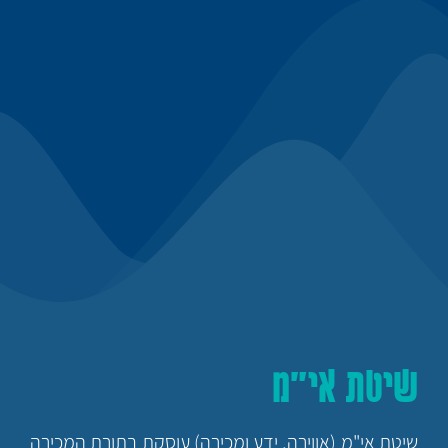
שיטת אי"מ
שיטת אי"מ (אווירה, ידע ומכירה) עוסקת בתורת המכירה