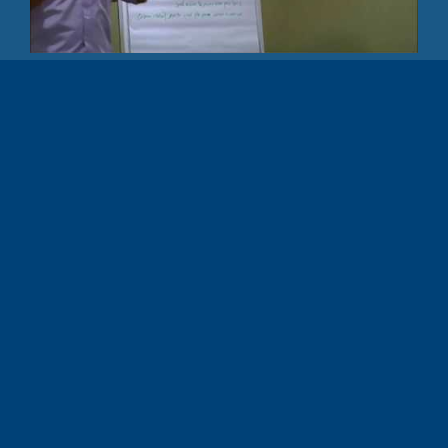
שיטה שאינה מפרידה בין האני העצמי
לאני כעובד
מדובר ב
שיטות מכירה
שמטיבות עם האנשים
שמשתמשים בה, בעיקר כיוון שהיא אינה מפרידה בין
האני העצמי לבין אני כעובד. השינוי בהתנהגות והשימוש
בכלים וורבליים של השיטה מעניקים הן למשתמש בה והן
לאדם שעימו נמצאים בדיאלוג תחושה חיובית ונעימה.
כיוון שחלק ניכר מתפיסת שיטת אי"מ נשען על מדעי
המוח, השפעה על תת המודע, נכון יהיה לפעול ע"פ
השיטה מתוך מקום טבעי ומאמין. זאת אומרת שאיש
מכירות שעבר הכשרה של שיטת מכירה, שיטת אי"מ
יבחר להשתמש וליישם את חלקי השיטה שמצאו חן
בעיניו ואשר התנסה בהן עוד בטרם יציאתו אל ה"שטח"