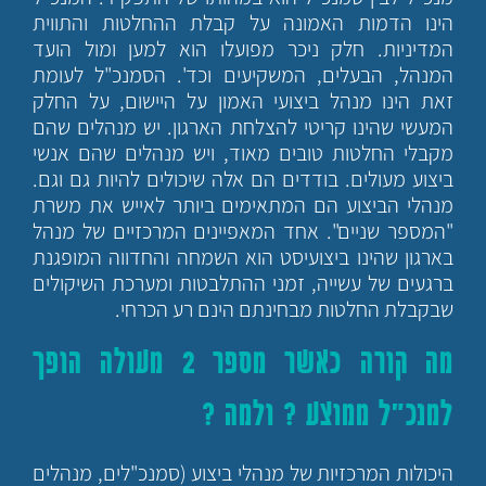
הינו הדמות האמונה על קבלת ההחלטות והתווית
המדיניות. חלק ניכר מפועלו הוא למען ומול הועד
המנהל, הבעלים, המשקיעים וכד'. הסמנכ"ל לעומת
זאת הינו מנהל ביצועי האמון על היישום, על החלק
המעשי שהינו קריטי להצלחת הארגון. יש מנהלים שהם
מקבלי החלטות טובים מאוד, ויש מנהלים שהם אנשי
ביצוע מעולים. בודדים הם אלה שיכולים להיות גם וגם.
מנהלי הביצוע הם המתאימים ביותר לאייש את משרת
"המספר שניים". אחד המאפיינים המרכזיים של מנהל
בארגון שהינו ביצועיסט הוא השמחה והחדווה המופגנת
ברגעים של עשייה, זמני ההתלבטות ומערכת השיקולים
שבקבלת החלטות מבחינתם הינם רע הכרחי.
מה קורה כאשר מספר 2 מעולה הופך
למנכ"ל ממוצע ? ולמה ?
היכולות המרכזיות של מנהלי ביצוע (סמנכ"לים, מנהלים