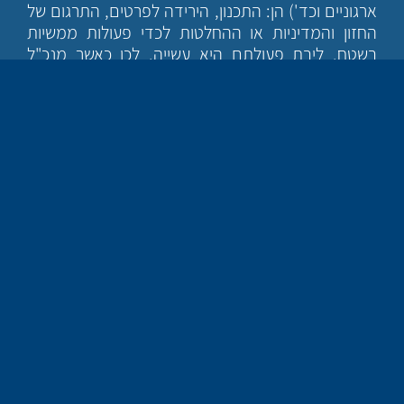
ארגוניים וכד') הן: התכנון, הירידה לפרטים, התרגום של
החזון והמדיניות או ההחלטות לכדי פעולות ממשיות
בשטח. ליבת פעולתם היא עשייה. לכן כאשר מנכ"ל
שבעברו היה סמנכ"ל כספים מעולה, מגלה שיש תקלה
או בעיה בדו"ח והוא מתקשה להסביר זאת לסמנכ"ל
הכספים שלו, הוא קופץ לפתור את הבעיה, נכנס לנעליו
של סמנכ"ל הכספים ומראה לו מה נכון לעשות – הוא
בעצם עובד במקומו!
דוגמאות נוספות שעלו במסגרות תהליכי
פיתוח ארגוני
שהובלנו הן: מנהל שמאוד מתקשה לבצע שיחות
פיטורים ולכן המנכ"ל היה מבצע את שיחות הפיטורים
במקומו. בחברה אחרת סמנכ"לית השיווק לא עושה את
עבודתה כפי שהמנכ"ל מעוניין ולכן הוא נוכח בכל
הישיבות שלה והקשר עם משרד יחסי הציבור ועם משרד
הפרסום הוא אך ורק עם המנכ"ל.
התירוץ שהמנכ"לים האלה נותנים הוא השאיפה שלהם
למצוינות. תירוץ שיש להרחיב עליו מעט.