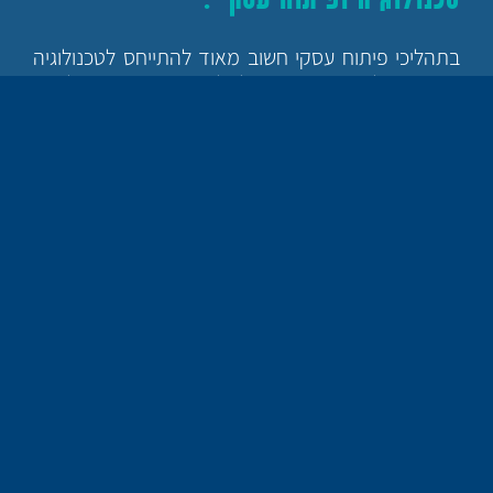
בתהליכי פיתוח עסקי חשוב מאוד להתייחס לטכנולוגיה
הקשורה לתחום הארגון ולשלב אמצעיים טכנולוגיים
לייעול ושיפור ביצועי הארגון.
חשוב להבין ששימוש נכון בטכנולוגיה יכול לאפשר לעסק
קטן בתחילת דרכו להתמודד מול עסקים גדולים וותיקים
ממנו, לייצר תחרות בריאה בתחום שתבוא לטובת
הצרכנים. בארגונים וחברות גדולות ניתן לנצל את
הטכנולוגיה כדי לצאת במהלכים שיווקיים ממוקדים
וטובים יותר, כדי ללמוד על העדפות הלקוחות הקיימים
ועל ההתנגדויות של לקוחות שלא רכשו. בקצרה אכתוב
שהשימושים הם אין סופיים.
מה מאפשר השילוב שבין טכנולוגיה
לפיתוח עסקי ?