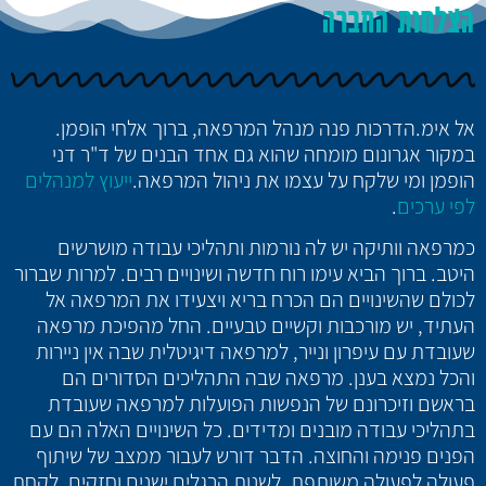
הצלחות החברה
אל אימ.הדרכות פנה מנהל המרפאה, ברוך אלחי הופמן.
במקור אגרונום מומחה שהוא גם אחד הבנים של ד"ר דני
הופמן ומי שלקח על עצמו את ניהול המרפאה.
ייעוץ למנהלים
לפי ערכים
.
כמרפאה וותיקה יש לה נורמות ותהליכי עבודה מושרשים
היטב. ברוך הביא עימו רוח חדשה ושינויים רבים. למרות שברור
לכולם שהשינויים הם הכרח בריא ויצעידו את המרפאה אל
העתיד, יש מורכבות וקשיים טבעיים. החל מהפיכת מרפאה
שעובדת עם עיפרון ונייר, למרפאה דיגיטלית שבה אין ניירות
והכל נמצא בענן. מרפאה שבה התהליכים הסדורים הם
בראשם וזיכרונם של הנפשות הפועלות למרפאה שעובדת
בתהליכי עבודה מובנים ומדידים. כל השינויים האלה הם עם
הפנים פנימה והחוצה. הדבר דורש לעבור ממצב של שיתוף
פעולה לפעולה משותפת, לשנות הרגלים ישנים וחזקים, לקחת