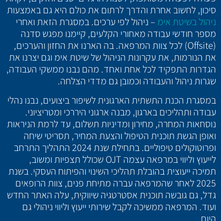
סיכון, לחשוב אחרת והדרך לרתום את כולם היא גם באמצעות
ניהול בשיטת אימ
– ניהול לפי ערכים. במסגרת הזאת ואחרי
מספר חודשי עבודה מאחורי הקלעים, קיימנו מפגש סדנה
(Offsite) לכל צוות המרפאה. בה הארנו את החזון והערכים,
את הנורמות, את עקרונות הניהול של שיטת אימ וגם יצרנו את
הגדרות התפקיד לכל אחת ואחד. מהם נבנו ממשקי העבודה,
שגרות ניהול והעבודה וכמובן גם מדדי הצלחה.
במסגרת הכנת התשתית הארגונית לשיפור ביצועים, נבנו נהלי
עבודה ותהליכים בארגון, מבנה ארגוני היררכי ומטריציוני.
נוסחאות המחרה, מחירון ומדיניות תשלום, עד לרמת הניראות
ואופן הגשת תוכנית הטיפול והצעת המחיר, תסריטי שיחה
ופרוטוקולים טיפוליים. בתחילת שנת 2024 התהליך התרחב
לייעוץ וליווי במרפאה עצמה OJT שכולל תצפיות ומשוב,
תמיכה ייעוצית בהובלת תהליכי השינוי והפיתוח העסקי. בשנת
2025 לאחר שהמרפאה עברה מתיחת פנים, צוות הרופאים
גדל, גם גובשה תוכנית אסטרטגיה שיווקית, עלה האתר החדש
ועוד. המרפאה ממשיכה לקבל שירותי ייעוץ וליווי ניהולי גם
היום.