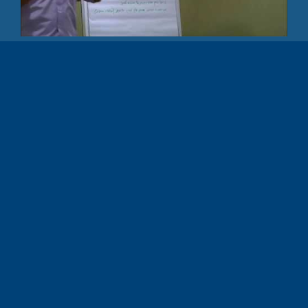
שיטה שאינה מפרידה בין האני העצמי
לאני כעובד
מדובר ב
שיטות מכירה
שמטיבות עם האנשים
שמשתמשים בה, בעיקר כיוון שהיא אינה מפרידה בין
האני העצמי לבין אני כעובד. השינוי בהתנהגות והשימוש
בכלים וורבליים של השיטה מעניקים הן למשתמש בה והן
לאדם שעימו נמצאים בדיאלוג תחושה חיובית ונעימה.
כיוון שחלק ניכר מתפיסת שיטת אי"מ נשען על מדעי
המוח, השפעה על תת המודע, נכון יהיה לפעול ע"פ
השיטה מתוך מקום טבעי ומאמין. זאת אומרת שאיש
מכירות שעבר הכשרה של שיטת מכירה, שיטת אי"מ
יבחר להשתמש וליישם את חלקי השיטה שמצאו חן
בעיניו ואשר התנסה בהן עוד בטרם יציאתו אל ה"שטח"