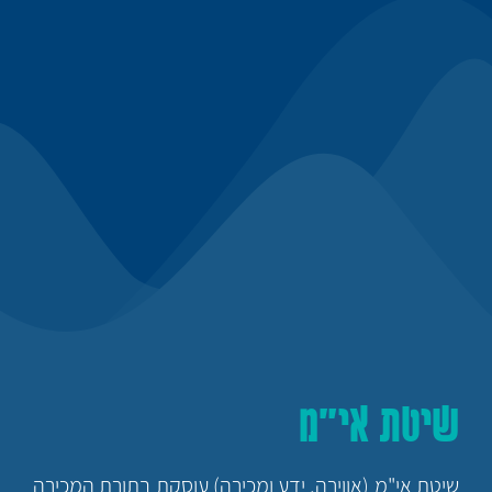
שיטת אי"מ
שיטת אי"מ (אווירה, ידע ומכירה) עוסקת בתורת המכירה