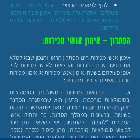
לחץ למאמר הרצוי:
שינוי ארגוני
אימון
מנהלים
אסטרטגיית מכירות
אימון מכירות הסמן
הסומטי שמאחורי הסימולציות
מכירות ועייפת
החלטות
הפתרון – אימון אנשי מכירות:
אימון אנשי מכירות הינו הפתרון הראוי והנכון שבא למלא
את הפער שבין הדרכות והרצאות לאנשי מכירות לבין
אופן פעולתם בשטח. אימון אנשי מכירות או אימון מכירות
מורכב משני תהליכים מרכזיים:
א. סדנאות מכירות המשולבות בסימולציות
ובסימולציות מורכבות. הרעיון הוא שבמסגרת הסדנה
חלק מהתכנים יועברו בצורה כזאת שתאפשר התנסות
בשיטות וברעיונות במהלך הסדנה. כך יתחילו אנשי
המכירות "לטעום" ולהתנסות. יש להשאיר זמן ניכר
לביצוע סימולציות מורכבות: מתן סיפור מקרה (מקרי
בוחן) כשאת שני הצדדים (הלקוח ואיש המכירות)