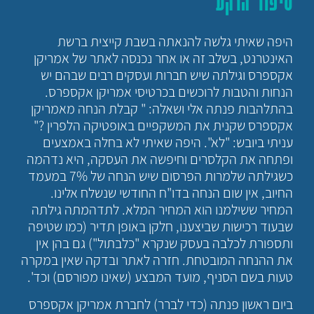
סיפור הרקע
היפה שאיתי גלשה להנאתה בשבת קייצית ברשת
האינטרנט, בשלב זה או אחר נכנסה לאתר של אמריקן
אקספרס וגילתה שיש חברות ועסקים רבים שבהם יש
הנחות והטבות לרוכשים בכרטיסי אמריקן אקספרס.
בהתלהבות פנתה אלי ושאלה: " קבלת הנחה מאמריקן
אקספרס שקנית את המשקפיים באופטיקה הלפרין ?"
עניתי ביובש: "לא". היפה שאיתי לא בחלה באמצעים
ופתחה את הקלסרים וחיפשה את העסקה, היא נדהמה
כשגילתה שלמרות הפרסום שיש הנחה של 7% במעמד
החיוב, אין שום הנחה בדו"ח החודשי שנשלח אלינו.
המחיר ששילמנו הוא המחיר המלא. לתדהמתה גילתה
שבעוד רכישות שביצענו, חלקן באופן תדיר (כמו שטיפה
ותספורת לכלבה בעסק שנקרא "כלבתול") גם בהן אין
את ההנחה המובטחת. חזרה לאתר ובדקה שאין במקרה
טעות בשם הסניף, מועד המבצע (שאינו מפורסם) וכד'.
ביום ראשון פנתה (כדי לברר) לחברת אמריקן אקספרס