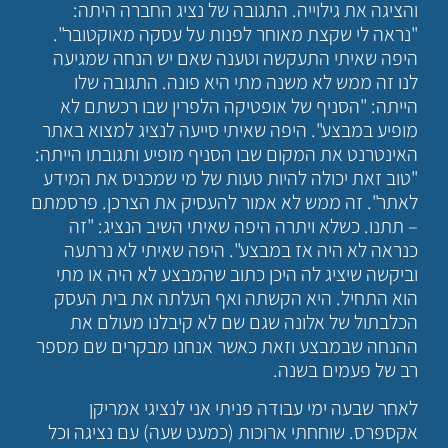
והציגה את גילוייה. התגובה של נציג החברה היתה:
"נראה לי שקצת מאוחר לפנות על עסקה מאוקטובר".
היפה שאיתי התעקשה וטענה שאם יש הנחה שמגיעה
לנו זה ממש לא משנה מתי היא פונה. התגובה שלו
הייתה: "הסניף של אופטיקה הלפרין שבו רכשתם לא
מופיע במבצע". היפה שאיתי סייעה לנציג למצוא באתר
האינטרנט את המקום שבו הסניף מופיע ותגובתו הייתה:
"טוב זאת יכולה להיות טעות של מי שמכניס את המידע
לאתר". זה ממש לא אמור להעסיק את הצרכן. פרסמתם
– תתנו. כשלא ויתרה היפה שאיתי השיב הנציג: "זה
כנראה לא היה אז במבצע". היפה שאיתי לא נרתעה
וביקשה שיציג לה היכן כתוב שהמבצע לא היה או מתי
הוא התחיל. היא הקשתה ואף העלתה את בית העסק
הכלבתול של אלונה שגם שם לא קיבלנו מעולם את
ההנחה שבמבצע וזאת כאשר אנחנו מבקרים שם מספר
רב של פעמים בשנה.
לאחר שבעה ימי עבודה פניתי אני לנציגי אמריקן
אקספרס. שוחחתי ארוכות (כמעט שעה) עם נציגה וכל