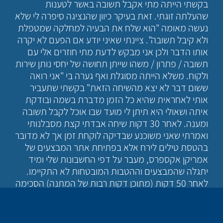
בקשתי הייתה מתי אקבל תשובה באשר לטענות
שהעלתה זוגתי. זאת בעיקר כיוון שהנציגה סיפרה לי שלא
נעשה מאומה "הוא שלח את הבעיה למחלקה שמטפלת
ולא קיבל תשובה". ציינתי שאיני יודע אם הפעם לא יקרה
אותו הדבר ולכן אני מבקש לדעת מתי חוזרים אלי עם
תשובה / פתרון / משהו שייתן תחושה של יחסי נותן שירות
ולקוח. משלא הייתה מסוגלת ואף גערה בי "אני רואה
ששום דבר לא יצא מהשיחה הזאת" בקשתי שתעביר
אותי לאחראית שהיא כל הזמן מדברת בשמה ובודקת
איתה ושאולי היא תיתן לי מועד שבו אוכל לקבל תשובה
ומענה. לאחר 30 דקות שיחה אבדתי קצת מסבלנותי
ואמרתי שאני משוכנע שבדיקה לוקחת זמן אך לא מדובר
בהטסת טילים לירח אלא בפתיחת אתר המבצעים של
אמריקן אקספרס, מעבר על דפי החשבונות שלי ומיד
יתגלה שהמבצעים וההטבות המובטחות לא התקיימו.
לאחר 50 דקות (מתוכן דקות רבות של המתנה) הסכימה
הנציגה לומר לי שעד יום שלישי תהייה לי תשובה. לאחר
מכן ביקשה לדעת מה היו הטענות ולמרות שהנציג
הקודם אמר שרשם את הדברים גיליתי שלא כך הדבר.