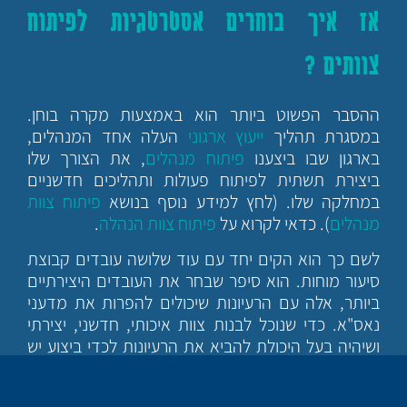
אז איך בוחרים אסטרטגיות לפיתוח
צוותים ?
ההסבר הפשוט ביותר הוא באמצעות מקרה בוחן.
במסגרת תהליך
ייעוץ ארגוני
העלה אחד המנהלים,
בארגון שבו ביצענו
פיתוח מנהלים
, את הצורך שלו
ביצירת תשתית לפיתוח פעולות ותהליכים חדשניים
במחלקה שלו. (לחץ למידע נוסף בנושא
פיתוח צוות
מנהלים
). כדאי לקרוא על
פיתוח צוות הנהלה
.
לשם כך הוא הקים יחד עם עוד שלושה עובדים קבוצת
סיעור מוחות. הוא סיפר שבחר את העובדים היצירתיים
ביותר, אלה עם הרעיונות שיכולים להפרות את מדעני
נאס"א. כדי שנוכל לבנות צוות איכותי, חדשני, יצירתי
ושיהיה בעל היכולת להביא את הרעיונות לכדי ביצוע יש
להגדיר תחילה את המרכיבים החשובים שבגיבוש
אסטרטגיות לפיתוח צוותים (לחץ כאן למאמר בנושא