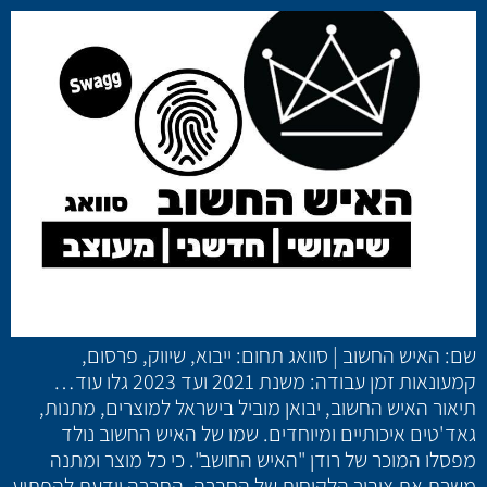
שם: האיש החשוב | סוואג תחום: ייבוא, שיווק, פרסום,
קמעונאות זמן עבודה: משנת 2021 ועד 2023 גלו עוד…
תיאור האיש החשוב, יבואן מוביל בישראל למוצרים, מתנות,
גאד'טים איכותיים ומיוחדים. שמו של האיש החשוב נולד
מפסלו המוכר של רודן "האיש החושב". כי כל מוצר ומתנה
משרת את ציבור הלקוחות של החברה. החברה יודעת להפתיע