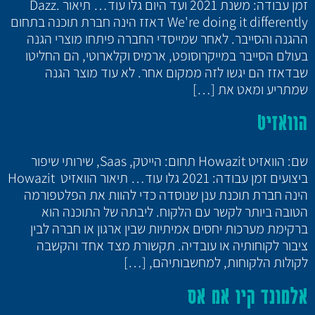
זמן עבודה: משנת 2021 ועד היום גלו עוד… תיאור Dazz.
We're doing it differently דאזז הינה חברת תוכנה בתחום
ההגנה והסייבר. לאחר שמייסדי החברה פיתחו מוצרי הגנה
בעולם הסייבר במייקרוסופט, ארמיס וקלארוטי, הם החליטו
שבדאזז הם יגשו לזה ממקום אחר. לא עוד מוצר הגנה
שמתריע ומאט את […]
הוואזיט
שם: הוואזיט Howazit תחום: הייטק, Saas, שירותי שיפור
ביצועים זמן עבודה: 2021 גלו עוד… תיאור הוואזיט Howazit
הינה חברת תוכנת ענן שנוסדה כדי להוות את הפלטפורמה
הטובה ביותר לקשר עם הלקוח. ליבתה של התוכנה הוא
ברקימת מערכות יחסים אמיתיות שבין ארגון או חברה לבין
ציבור לקוחותיה או עובדיה. תקשורת מצד אחד והקשבה
לקולות הלקוחות, למחשבותיהם, […]
אלמונד קיו אמ אס