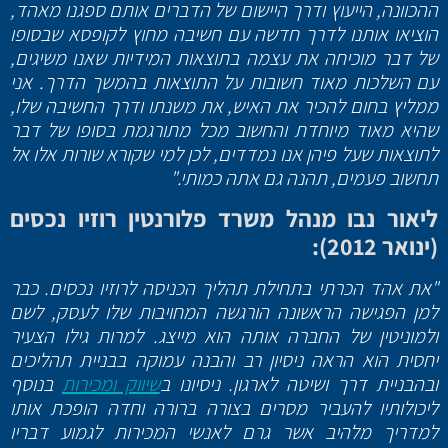
ההכוונה, הייעוץ ודרך היישום של הדברים אותם ספגנו מאהד,
הוציאו אותנו לדרך חדשה עם חשיבה מחוץ לקופסא שבסופו
של דבר מוכיחה את עצמה בתוצאות המידיות שאנו משיגים,
עם השלכות מאוד חשובות על התוצאות בהמשך הדרך. אני
ממליץ בחום להכיר את האיש, את משנתו ודרך החשיבה שלו,
שהיא מאוד מיוחדת והחשוב מכל מתורגמת בסופו של דבר
לתוצאות שעל פיהן אנו נמדדים, לכן למי שקורא שורות אלו אל
תחשוב פעמים, תהנה גם אתה כמותי."
ליאור נבו מנהל משרד פלורנטין רוזיו נכסים
(ינואר 2012):
"את אהד הכרתי בתחילת תהליך הכניסה לרוזיו נכסים. כבר
למן הפגישה הראשונה הורגשה המחויבות שלו לעסק, לשם
ולמוניטין של החברה אותה הוא מייצג. למרות גילו הצעיר
יחסית הוא הראה ניסיון רב והבנה עמוקה בבניית תהליכים
ובהבניית דרך ושיטה לארגון. ניסיונו ב
שיווק ומכירות
בנוסף
ליכולותיו להעביר מסרים בצורה ברורה וחדה הופכת אותו
למדריך מלהיב אשר גרם לאנשי המכירות לגמוע דבריו