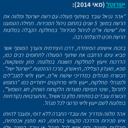
ישרוטל
(מאי 2014):
"אהד גניאל עובד בשיתוף פעולה עם רשת ישרוטל ומלווה את
הרשת במשך 5 שנים בתחום ניהול המכירות. תחילה הטמענו
את "שיטת אי"מ לניהול מכירות" במחלקת הקבלה במלונות
הרשת וזכינו להצלחה רבה.
בזכות אישיותו המיוחדת, דרכו היצירתית והערך המוסף אשר
מביא עימו הרחבנו את שיתוף הפעולה לתחומים רבים כמו,
הדרכות וייעוץ למחלקות השונות במלונות: מזון ומשקאות,
ספא, מועדון הצלילה, תיאטרון, מרכז ההזמנות "ישרוטל ישיר".
הכשרת מנהלים כמדריכי שיטות אי"מ, ייעוץ וליווי למנכ"לים
ולמנהלי מחלקות, ייעוץ וליווי פרויקטים ייחודיים כמו "החופש
לתרום", שינוי תפיסת מועדות הלקוחות הוותיק חוג השמש"",
הכשרת עובדים בפתיחת מלון בראשית", והתערבויות נקודתיות
במלונות לשם ייעוץ וליווי פרטני לכל מנהל.
אהד מלווה ומדריך את עובדי החברה ללא דופי, ומעבר להיותו
איש מכירות והדרכה מקצועי בתחומו, הוא מפגין אכפתיות,
סובלנות ומעניק יחס אישי לכל מנהל או עובד הפונה אליו