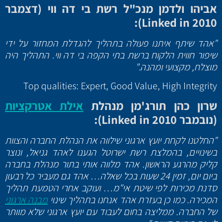
אביהו ולדמן מנכ"ל רשת בי דה ווי (דצמבר
):
Linked in
2010
"אהד שיתף איתנו פעולה בתהליך להגדלת המחזור על ידי
שיפור חווית הלקוח ברשת בתי הקפה בי דה ווי. התהליך היה
מוצלח, מקצועי ומהנה."
Top qualities: Expert, Good Value, High Integrity
שרון כהן תורג'מן מנהלת
אילת אטרקציות
(נובמבר 2010
Linked in
):
"החלטנו לקחת יועץ ארגוני שילווה את הנהלת החברה והצוות
בשינויים, בהמלצת רשת ישרוטל הגענו לאהד גניאל, ונוצר
קליק מהרגע הראשון. אהד מלווה אותי בתור מנהלת בחברה
ביום יום, זמין 24 שעות בכל שאלה… אהד גם מעביר כל רבעון
סדנת מכירות לפי שיטת אי"מ… ועוקב אחרי הטמעת תהליך
המכירה. כמו כן בעזרת אהד אנחנו בתהליך שינוי
מבנה ארגוני
של החברה. ממליצה בחום לעבוד עם יועץ ארגוני שלא מוותר