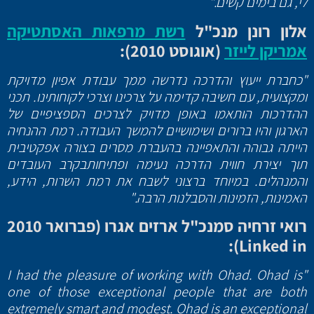
לי, גם בימים קשים."
אלון רונן מנכ"ל
רשת מרפאות האסתטיקה
אמריקן לייזר
(אוגוסט 2010):
"כחברת ייעוץ והדרכה נדרשה ממך עבודת אפיון מדויקת
ומקצועית, עם חשיבה קדימה על צרכינו וצרכי לקוחותינו. תכני
ההדרכות הותאמו באופן מדויק לצרכים הספציפיים של
הארגון והיו ברורים ושימושיים להמשך העבודה. רמת ההנחיה
הייתה גבוהה והתאפיינה בהעברת מסרים בצורה אפקטיבית
תוך יצירת חווית הדרכה נעימה ופתיחות
בקרב העובדים
והמנהלים. במיוחד ברצוני לשבח את רמת השרות, הידע,
האמינות, הזמינות והסבלנות הרבה."
רואי זרחיה סמנכ"ל ארזים אגרו (פברואר 2010
):
Linked in
"I had the pleasure of working with Ohad. Ohad is
one of those exceptional people that are both
extremely smart and modest. Ohad is an exceptional