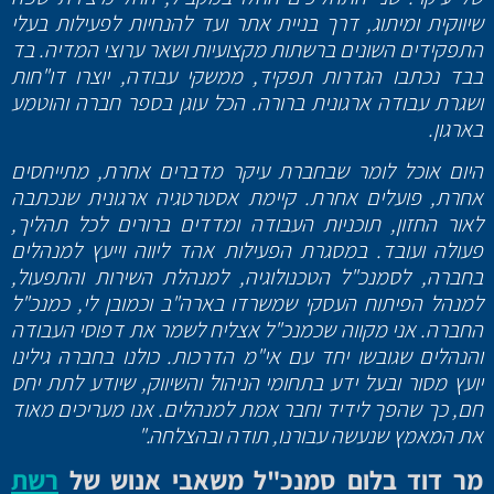
שיווקית ומיתוג, דרך בניית אתר ועד להנחיות לפעילות בעלי
התפקידים השונים ברשתות מקצועיות ושאר ערוצי המדיה. בד
בבד נכתבו הגדרות תפקיד, ממשקי עבודה, יוצרו דו"חות
ושגרת עבודה ארגונית ברורה. הכל עוגן בספר חברה והוטמע
בארגון.
היום אוכל לומר שבחברת עיקר מדברים אחרת, מתייחסים
אחרת, פועלים אחרת. קיימת אסטרטגיה ארגונית שנכתבה
לאור החזון, תוכניות העבודה ומדדים ברורים לכל תהליך,
פעולה ועובד. במסגרת הפעילות אהד ליווה וייעץ למנהלים
בחברה, לסמנכ"ל הטכנולוגיה, למנהלת השירות והתפעול,
למנהל הפיתוח העסקי שמשרדו בארה"ב וכמובן לי, כמנכ"ל
החברה. אני מקווה שכמנכ"ל אצליח לשמר את דפוסי העבודה
והנהלים שגובשו יחד עם אי"מ הדרכות. כולנו בחברה גילינו
יועץ מסור ובעל ידע בתחומי הניהול והשיווק, שיודע לתת יחס
חם, כך שהפך לידיד וחבר אמת למנהלים. אנו מעריכים מאוד
את המאמץ שנעשה עבורנו, תודה ובהצלחה."
מר דוד בלום סמנכ"ל משאבי אנוש של
רשת