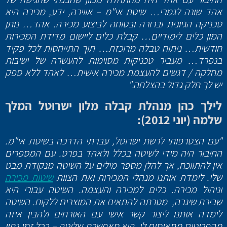
אהד שונה לגמרי… שיטת אי"מ – אווירה, ידע, מכירה היא
טכניקה הגיונית וברורה ובטוחה לביצוע מכירה. אהד… נותן
המון כלים לימודיים… קבלת כלים ליישום מדידת המכירות
חודשית… ניתוח טבלה מרוכזת… תוך התייחסות לכל פקיד
בנפרד… מעביר טכניקות מסוימות להעשרה של ישיבות
מחלקה / דגשים להעצמת מכירה אישית… לאהד ללא ספק
יש לך חלק גדול בהצלחה."
לילך כהן מנהלת קבלה מלון ישרוטל המלך
שלמה (יוני 2012):
"עם הצטרפותי לרשת ישרוטל, עברתי הדרכה בשיטת אי"מ.
החיבור היה מידי לשיטה בכלל ולאהד בפרט. עם המספרים
אין להתווכח, אך להלן מספר מילים על השיטה מנקודת מבט
שלי. לימדת אותנו מנהלי המכירות ואת הצוות
שיטות מכירה
וניהול מכירה. כלים למכירה והעצמה. השיטה עבורי היא
שבירת שיגרה, מטרתה להתאים את המוצרים ללקוח. השיטה
לימדה אותנו ליצור קשר אישי עם האורחים ולהבין איזה
מהפריטים מתאימים לו. היא מאפשרת שליטה – בכל זמן נתון