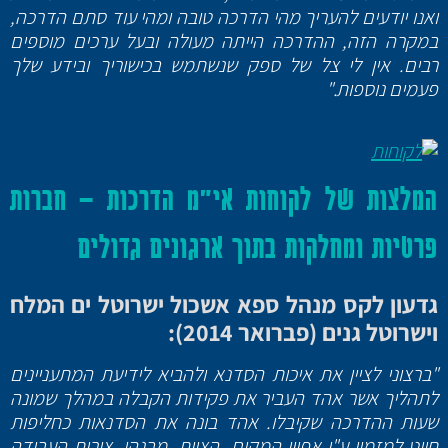
ואנו יודעים להעריך מהי הדרכה טובה ומהי עוד סתם הדרכה,
במקרה הזה, ההדרכה הייתה מעולה ובעל ערכים מוספים
רבים. אין לי צל של ספק שנשתמש בכישוריך ובידע שלך
פעמים נוספות."
המלצות של לקוחות אי"מ הדרכות – חברות
פרטיות ומחלקות בתוך ארגונים גדולים
גדעון לקס מנהל ספא אשכול ישרוטל ים המלח
וישרוטל גנים (פברואר 2014):
"ברצוני לציין את איכות הסדנא ולהביא לידיעת המתעניינים
לתהליך אשר אהד העביר את פקידות הקבלה במהלך שמונה
שעות ההדרכה שקיבלו. אהד בונה את הסדנאות כחליפות
חייט למזמין ע"י אפיון המקום, הצוות, מבנהו, צורות העבודה