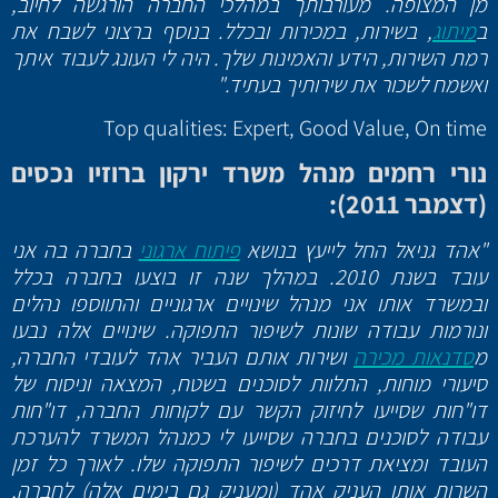
מן המצופה. מעורבותך במהלכי החברה הורגשה לחיוב,
ב
מיתוג
, בשירות, במכירות ובכלל. בנוסף ברצוני לשבח את
רמת השירות, הידע והאמינות שלך. היה לי העונג לעבוד איתך
ואשמח לשכור את שירותיך בעתיד."
Top qualities: Expert, Good Value, On time
נורי רחמים מנהל משרד ירקון ברוזיו נכסים
(דצמבר 2011):
"אהד גניאל החל לייעץ בנושא
פיתוח ארגוני
בחברה בה אני
עובד בשנת 2010. במהלך שנה זו בוצעו בחברה בכלל
ובמשרד אותו אני מנהל שינויים ארגוניים והתווספו נהלים
ונורמות עבודה שונות לשיפור התפוקה. שינויים אלה נבעו
מ
סדנאות מכירה
ושירות אותם העביר אהד לעובדי החברה,
סיעורי מוחות, התלוות לסוכנים בשטח, המצאה וניסוח של
דו"חות שסייעו לחיזוק הקשר עם לקוחות החברה, דו"חות
עבודה לסוכנים בחברה שסייעו לי כמנהל המשרד להערכת
העובד ומציאת דרכים לשיפור התפוקה שלו. לאורך כל זמן
השרות אותו העניק אהד (ומעניק גם בימים אלה) לחברה,