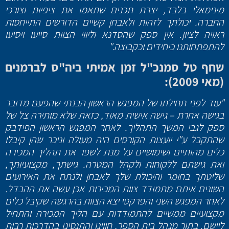
מינימאלי בלבד, יצרת תכנים שתאמו את ציפיות וצורכי
החברה. יכולתך לזהות ולאבחן קשיים הדורשים התייחסות
ראויה לציון. אין ספק שהסדנא וליווי הצוות סייעו ויסיעו
להתפתחותנו כיחידים וכקבוצה."
שחף טל סמנכ"ל זמן אמיתי ביה"ס לברמנים
(מאי 2009):
"עוד לפני תחילתו של המפגש הראשון הבנתי שהפעם מדובר
בגישה אחרת – גישה אישית מאוד, כזאת שלא מותירה צל של
ספק לגבי המשך התהליך. לאחר המפגש הראשון הפידבק
שהתקבל ע"י יועצות הקורסים היה מעולה וניכר שהן קיבלו
כלים מהותיים ושימושיים על מנת לשפר את תהליך המכירה
ואת גישתם ללקוחות ולקהל המטרה. גישתך, מקצועיותך,
שליטתך בחומר והיכולת שלך לאבחן ולנתח את האירועים
השונים איתם מתמודד צוות המכירות אכן עשה את ההבדל.
לאחר המפגש השני והפרקטי יצא הצוות בהרגשה שקיבל כלים
מקצועיים ממשיים להתמודדות עם הליך המכירה והתחיל
ליישם. בתור מנהל בית הספר, חווינו והתנסינו בהדרכות רבות