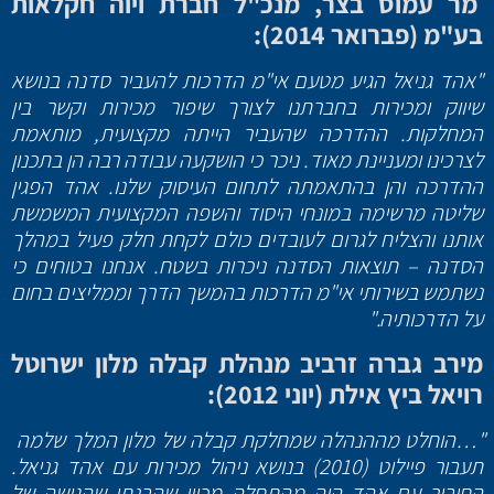
מר עמוס בצר, מנכ"ל חברת ויוה חקלאות
בע"מ (פברואר 2014):
"אהד גניאל הגיע מטעם אי"מ הדרכות להעביר סדנה בנושא
שיווק ומכירות בחברתנו לצורך שיפור מכירות וקשר בין
המחלקות. ההדרכה שהעביר הייתה מקצועית, מותאמת
לצרכינו ומעניינת מאוד. ניכר כי הושקעה עבודה רבה הן בתכנון
ההדרכה והן בהתאמתה לתחום העיסוק שלנו. אהד הפגין
שליטה מרשימה במונחי היסוד והשפה המקצועית המשמשת
אותנו והצליח לגרום לעובדים כולם לקחת חלק פעיל במהלך
הסדנה – תוצאות הסדנה ניכרות בשטח. אנחנו בטוחים כי
נשתמש בשירותי אי"מ הדרכות בהמשך הדרך וממליצים בחום
על הדרכותיה."
מירב גברה זרביב מנהלת קבלה מלון ישרוטל
רויאל ביץ אילת (יוני 2012):
"…הוחלט מההנהלה שמחלקת קבלה של מלון המלך שלמה
תעבור פיילוט (2010) בנושא ניהול מכירות עם אהד גניאל.
החיבור עם אהד היה מהתחלה מכוון שהבנתי שהגישה של