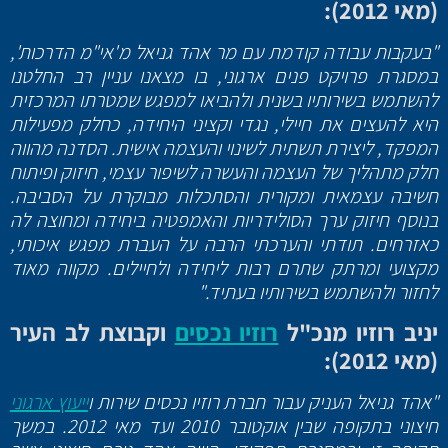
(מאי 2012):
"בעקבות עבודה קודמת עם מר אהד גניאל מ'אי"מ הדרכות',
במסגרת פרויקט פנים ארגוני, בו מצאנו עניין רב החלטנו
להשתמש בשירותיו בשנית ולהביאו למפגש שמטרתו המרכזית
היא להעצים את חיילי, נגדי וקציני היחידה, כחלק מפעילות
המפקד, ליצירת תשתית לשינוי והעצמה אישית. הסדנה מהווה
חלק מתהליך של העצמה והעשרה לשיפור עצמי, חיזוק ופיתוח
חשיבה עצמאית ומקורית והסתכלות מבוקרת על הסביבה.
בנוסף חיזוק ערך הסולידריות והאמפטיה ביחידה ומחוצה לה
כאזרחים. תודתי והערכתי הרבה על העברת מפגש איכותי,
מקצועי ומרתק שתרם רבות ליחידה ולחיילים. מקווה מאוד
לחזור ולהשתמש בשירותיו בעתיד."
יניב רוזיו מנכ"ל
רוזיו נכסים
וקבוצת לב העיר
(מאי 2012):
"אהד גניאל העניק עבור חברת רוזיו נכסים שירות ו
ייעוץ ארגוני
חיצוני בתקופה שבין אוקטובר 2010 ועד מאי 2012. במשך