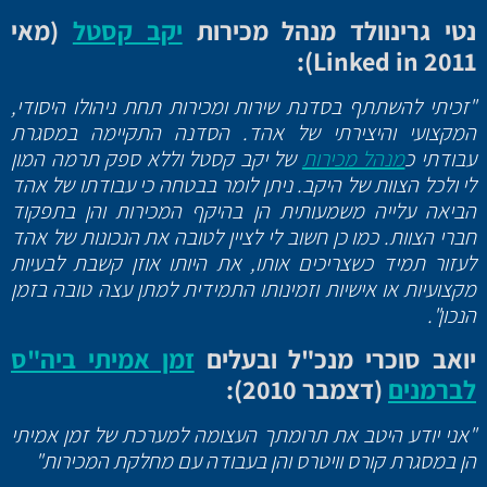
נטי גרינוולד מנהל מכירות
יקב קסטל
(מאי
):
Linked in
2011
"זכיתי להשתתף בסדנת שירות ומכירות תחת ניהולו היסודי,
המקצועי והיצירתי של אהד. הסדנה התקיימה במסגרת
עבודתי כ
מנהל מכירות
של יקב קסטל וללא ספק תרמה המון
לי ולכל הצוות של היקב. ניתן לומר בבטחה כי עבודתו של אהד
הביאה עלייה משמעותית הן בהיקף המכירות והן בתפקוד
חברי הצוות. כמו כן חשוב לי לציין לטובה את הנכונות של אהד
לעזור תמיד כשצריכים אותו, את היותו אוזן קשבת לבעיות
מקצועיות או אישיות וזמינותו התמידית למתן עצה טובה בזמן
הנכון".
יואב סוכרי מנכ"ל ובעלים
זמן אמיתי ביה"ס
לברמנים
(דצמבר 2010):
"אני יודע היטב את תרומתך העצומה למערכת של זמן אמיתי
הן במסגרת קורס וויטרס והן בעבודה עם מחלקת המכירות"