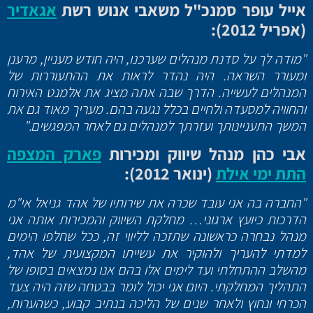
אייל עופר סמנכ"ל משאבי אנוש רשת
אגאדיר
(אפריל 2012):
"מודה לך על סדנת מנהלים שערכנו, היה חודש מעניין, מרענן
ומעורר השראה. היה נהדר לראות את ההתעוררות של
המנהלים לעשייה. הדרך שבה אתה מציג את אלמנט האירוח
והחוויה למסעדה ולחיים בכלל נגעה בהם. מעריך מאוד גם את
המשך התעניינותך ועזרתך למנהלים גם לאחר המפגשים."
אבי כהן מנהל שיווק ומכירות
פארק המצפה
התת ימי אילת
(ינואר 2012):
"החברה בה אני עובד שכרה את שירותיו של אהד גניאל אי"מ
הדרכות כיועץ ארגוני… מחלקת השיווק והמכירות אותה אני
מנהל נבחרה כראשונה שתזכה לליווי זה, ככל שחלפו הימים
למדתי להעריך ולהוקיר את עשייתו המקצועית של אהד,
מהשלב ההתחלתי ועד לימים אלו בהם אנו נמצאים בסופו של
התהליך המחלקתי. היום אני יכול לומר בבטחה שזה היה צעד
הכרחי ונחוץ ולאחר שנים של הליכה בנתיב קבוע, כשהערות,