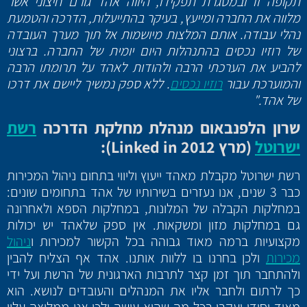
תקופה זו ובמסגרת תפקידו, היווה אהד גורם חיצוני אשר
מלווה את החברה ומייעץ, בעיקר בהתייעלות, הדרכה והטמעת
נהלי עבודה. אותם המלצות מיושמות אל תוך מערך העובדה
של רוזיו נכסים בהתנהלות היום יומית של החברה. ברצוני
להביע את הערכתי הרבה ולהודות לאהד על תרומתו הרבה
והמוערכת עבור
רוזיו נכסים
. ללא ספק נמשיך ליישם את דרכו
של אהד."
שרון הלפנבאום מנהלת מחלקת הדרכה
רשת
ישרוטל
(מרץ 2012
Linked in
):
רשת ישרוטל מקבלת מאהד ייעוץ וליווי בתחום ניהול המכירות
כבר 3 שנים, אנו נעזרים בשירותיו של אהד בתחומים שונים:
במחלקות הקבלה של המלונות, במחלקות הספא ולאחרונה
גם במחלקות מזון ומשקאות. אין ספק שלאהד יש יכולות
מקצועיות ברמה מאוד גבוהה בכל הקשור למכירות ו
ניהול
מכירות
ולכן בחרנו בו ללוות אותנו. אהד אף הצליח להבין
ולהתחבר תוך זמן קצר לתרבות הארגונית של הרשת ועל ידי
כך לרתום ולחבר אליו את המנהלים והעובדים לנושא. הוא