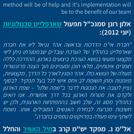
method will be of help and it's implementation will
be to the benefit of our team
אלון רונן סמנכ"ל תפעול
שארפלייט טכנולוגיות
(יוני 2012):
"חברת אי"מ הדרכות ובראשה אהד גניאל ליוו את חברת
שארפלייט בתהליך של הערכת עובדים שבמסגרתו ניתן ליווי
מקצועי ומעשי בנושא הערכת ביצועים בארגון. ההדרכה כללה
חומרים איכותיים, מלאי תוכן ומעניינים תוך הצגה פרזנטורית
מעולה של הנושא כולו. אהד הפגין לאורך כל הדרך, מקצועיות,
מיומנות ומתן תשומת לב ויחס אישי לכל בעל תפקיד. לבסוף
נציין לטובה את הנכונות לדבר ב"שפה שלנו" – שפת הארגון
ולקדם את מטרות הארגון בכל דרך אפשרית. אנו רואים
בתהליך מסוג זה, שלב חשוב בהתפתחות הארגונית, ולכן יש
חשיבות מכרעת לבחירת האנשים המובילים אותו. נשמח
לשתף עימו פעולה בפרויקטים נוספים בחברה."
אל"מ נ. מפקד יש"מ קרב ב
חיל האוויר
והחלל