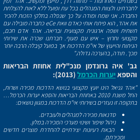
בשנתיים האחרונות – מתווה דרך, מייעץ ומקשיב. אהד זמין
לחברתינו ולצוות המנהלים בכל עת ופועל ללא לאות להצלחת
החברה. אני שמח ומודה על כך שנפלה בחלקי הזכות להכיר
את אהד, הוא פיתח אותי כאדם וואת eCe כחברה מובילה עם
תשתית ושפה ארגונית מקצועית ובריאה. אהד אדם חכם,
מקצועי וחרוץ – איש עם מעוף. חברתנו שכרה את שירותי
הניתוח והייעוץ של אי"מ הדרכות אך בפועל קיבלה הרבה יותר
מכך. תודה, בהערכה גדולה."
גב' איה גרונדמן מנכ"לית אחוזת הבריאות
והספא
יערות הכרמל
(2013):
"אהד גניאל הינו יועץ מקצועי בנושא הדרכות מכירה ושרות,
החל משנת 2010 באחוזת הבריאות והספא יערות הכרמל…
בתקופה זו נעזרים בשירותי אי"מ הדרכות במגוון נושאים:
סדנאות מכירה למנהלים ולעובדים.
ניהול שיפור ושינוי מערכי המכירה במלון.
הבאת רעיונות יצירתיים להחדרת מוצרים חדשים
ומכירתם.