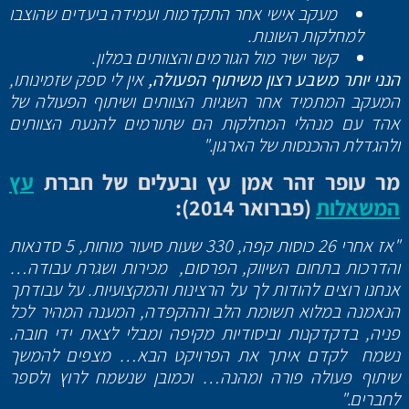
מעקב אישי אחר התקדמות ועמידה ביעדים שהוצבו
למחלקות השונות.
קשר ישיר מול הגורמים והצוותים במלון.
הנני יותר משבע רצון משיתוף הפעולה,
אין לי ספק שזמינותו,
המעקב המתמיד אחר השגיות הצוותים ושיתוף הפעולה של
אהד עם מנהלי המחלקות הם שתורמים להנעת הצוותים
ולהגדלת ההכנסות של הארגון."
מר עופר זהר אמן עץ ובעלים של חברת
עץ
המשאלות
(פברואר 2014):
"אז אחרי 26 כוסות קפה, 330 שעות סיעור מוחות, 5 סדנאות
והדרכות בתחום השיווק, הפרסום, מכירות ושגרת עבודה…
אנחנו רוצים להודות לך על הרצינות והמקצועיות. על עבודתך
הנאמנה במלוא תשומת הלב וההקפדה, המענה המהיר לכל
פניה, בדקדקנות וביסודיות מקיפה ומבלי לצאת ידי חובה.
נשמח לקדם איתך את הפרויקט הבא… מצפים להמשך
שיתוף פעולה פורה ומהנה… וכמובן שנשמח לרוץ ולספר
לחברים."