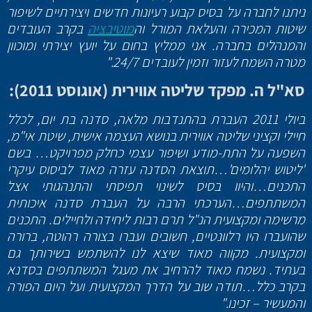
ניתנו לחברה על בסיס קבוע רעיונות חדשים ויצירתיים לשיפור
שיטות המכירה והעלאת המורל וה
מוטיבציה
בקרב העובדים
והמנהלים בחברה. אני ממליץ בחום על יועץ יצירתי ומוכוון
מטרה השמח לעזור וזמין לעובדים 24/7."
סא"ל ה. מפקד שליטה אווירית (אוגוסט 2011):
ביולי 2011 העברת בהתנדבות מלאה, סדנה בת יום, לכלל
חיילי וקציני שליטה אווירית בנושא העצמה אישית, שיטת אי"מ,
השפעה על התת-מודע ושיפור עצמי כחלק מפרויקט… בשם
'ליטוש יהלומים'…תוצאת הסדנה עזרה מאוד לביסוס עיקרי
התכנים…והיוו בסיס לשינוי תפיסתי והתנהגותי אצל
המשתתפים…הערכתי הרבה על העברת סדנה איכותית
מרשימה ומקצועית הנ"ל תרם רבות ליחידה ולחיילים. התכנים
שהועברו היו רלוונטיים, חשובים ועברו בצורה רהוטה, ברורה
ומקצועית. מקווה מאוד שיצא לנו להשתמש בשירותך גם
בעתיד. נשמח מאוד להרחיב את מעגל המשתתפים בסדנא
בקרב כלל…תודה שוב על הדרך המקצועית ועל היום הפורה
והמעשיר – זכינו."