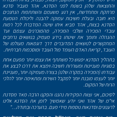
והתוצאות שלהן בשטח לפני הסדנא. אהד מעביר סדנא
מרתקת ומתחדשת, אין רגע משעמם והשתתפות הנחנכים
היא חובה ובעלת חשיבות עמוקה להבנה וליכולת הטמעת
הסדנא בצוות, אהד מביא איתו שיטה המדברת לכל רמות
עובדי המכירה ושלבי המכירה, מהמוכרנים עצמם ועד
ההנהלה ותומך את שיטתו בידע מעמיק בנושאים נרחבים
המתקשרים לנושאים המדוברים דרך דוגמאות מעולמו של
העובד, קריאת האדם העומד מול העובד ומוסכמות חברתיות.
בתהליך הסדנא יפגוש כל משתתף את עצמו יותר מפעם אחת
בסוגיות מעניינות ומעוררות חשיבה וימצא את דרכו לבצע את
עבודתו (המכירה במקרה שלנו) בצורה מעמיקה יותר, מעניינת
יותר לעצמו מובנת יותר למקבל השירות ומתאימה יותר להלכי
הרוח של המקום.
לסיכום, אני וצוות הפקידות נהננו והפקנו הרבה מאד מסדנת
אי"מ של אהד ואני יודע שאמשיך לזמן את הסדנא אלינו
לרענונים וסדנאות נוספות מידי פעם. בהערכה ובתודה…"