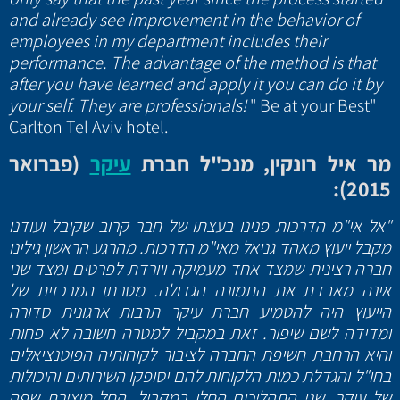
and already see improvement in the behavior of
employees in my department includes their
performance. The advantage of the method is that
after you have learned and apply it you can do it by
your self. They are professionals!
" Be at your Best"
Carlton Tel Aviv hotel.
מר איל רונקין, מנכ"ל חברת
עיקר
(פברואר
2015):
"אל אי"מ הדרכות פנינו בעצתו של חבר קרוב שקיבל ועודנו
מקבל ייעוץ מאהד גניאל מאי"מ הדרכות. מהרגע הראשון גילינו
חברה רצינית שמצד אחד מעמיקה ויורדת לפרטים ומצד שני
אינה מאבדת את התמונה הגדולה. מטרתו המרכזית של
הייעוץ היה להטמיע חברת עיקר תרבות ארגונית סדורה
ומדידה לשם שיפור. זאת במקביל למטרה חשובה לא פחות
והיא הרחבת חשיפת החברה לציבור לקוחותיה הפוטנציאלים
בחו"ל והגדלת כמות הלקוחות להם יסופקו השירותים והיכולות
של עיקר. שני התהליכים החלו במקביל, החל מיצירת שפה