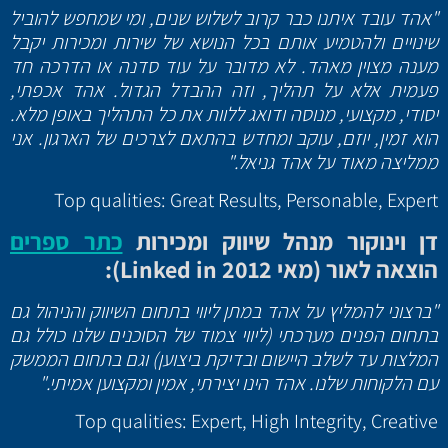
"אהד עובד איתנו כבר קרוב לשלוש שנים, ומי שמחפש להוביל
שינויים ולהטמיע אותם בכל הנושא של שירות ומכירות יקבל
מענה מצוין מאהד. לא מדובר על עוד סדנה או הדרכה חד
פעמית אלא על תהליך, וזה ההבדל הגדול. אהד אכפתי,
יסודי, מקצועי, מנוסה ודואג ללוות את כל התהליך באופן מלא.
הוא זמין, יוזם, עוקב ומחדש בהתאם לצרכים של הארגון. אני
ממליצה מאוד על אהד גניאל."
Top qualities: Great Results, Personable, Expert
דן וינוקור מנהל שיווק ומכירות
כתר ספרים
הוצאה לאור (מאי 2012
Linked in
):
"ברצוני להמליץ על אהד במתן ליווי בתחום השיווק והניהול גם
בתחום הפנים מערכתי (ליווי צמוד של הסוכנים שלנו כולל גם
המלצות עד לשלב היישום ובדיקת ביצוען) וגם בתחום הממשק
עם הלקוחות שלנו. אהד הינו יצירתי, אמין ומקצוען אמיתי."
Top qualities: Expert, High Integrity, Creative