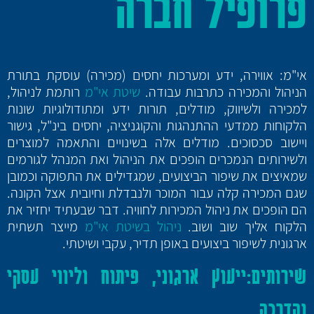
פרופיל חברה
אי"מ: אווירה, ידע ומערכות יחסים (מכירה) עוסקת בתורת
הניהול והמכירה כתרבות עבודה.
שיטת אי"מ
רותמת לניהול,
למכירה ולשיווק, מודלים, תורות ידע ומתודולוגיות שונות
הלקוחות ממדעי ההתנהגות והקוגניציה, יחסים בינ"ל, גישור
ויישוב סכסוכים. מודלים אלה בשינויים והתאמה למוצרים
ולשירותים הנמכרים הופכים את הניהול ואת המנהל לגורמים
שמאיצים את שיפור הביצועים, שמגדילים את התפוקה וכמובן
שגם המכירה קלה עבור המוכר ולנבדלת וחיובית אצל הקונה.
הם הופכים את ניהול המכירות לחוויה. דבר שבעתיד יחזיר את
הלקוח אליך שוב ושוב.
ניהול בשיטת אי"מ
מייצר תשתית
ארגונית לשיפור ביצועים באופן תדיר, עקבי ושיטתי.
שירותים
:
ייעוץ ארגוני, פיתוח וליווי עסקי
והדרכה