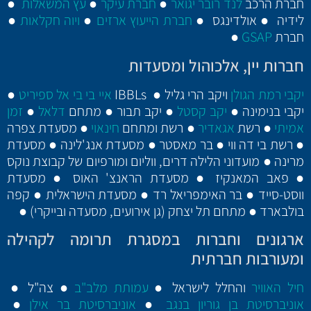
חברת הרכב
לנד רובר יגואר
●
חברת עיקר
●
עץ המשאלות
●
לידיה ● אולדינגס ●
חברת הייעוץ ארזים
●
ויוה חקלאות
●
חברת
GSAP
●
חברות יין, אלכוהול ומסעדות
יקבי רמת הגולן
ויקב הרי גליל ● IBBLs
איי בי בי אל ספיריט
●
יקבי בנימינה ●
יקב קסטל
● יקב תבור ● מתחם
דלאל
●
זמן
אמיתי
● רשת
אגאדיר
● רשת ומתחם
חינאוי
● מסעדת צפרה
● רשת בי דה ווי ● בר מאסטר ● מסעדת אנג'לינה ● מסעדת
מרינה ● מועדוני הלילה דרים, ווליום ומורפיום של קבוצת נוקס
● פאב המאנקיז ● מסעדת הראנצ' האוס ● מסעדת
ווסט-סייד ● בר האימפריאל רד ● מסעדת הישראלית ● קפה
בולבארד ● מתחם תל יצחק (גן אירועים, מסעדה ובייקרי) ●
ארגונים וחברות במסגרת תרומה לקהילה
ומעורבות חברתית
חיל האוויר
והחלל לישראל ●
עמותת מלב"ב
● צה"ל ●
אוניברסיטת בן גוריון בנגב
●
אוניברסיטת בר אילן
●