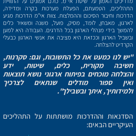
מדריכים האמון על שיטת אי"מ. כולם אמונים על התוויית
התהליכים, הטמעתם, הפעלת מערכות בקרה ומדידה,
הדרכות וחיבור הסיכום וההמלצות. צוות אי"מ הדרכות מגיע
לארגון, מאבחן, לומד, מסיק, פועל, משנה ומשאיר כלים
להמשך בידי מנהלי הארגון בכל הדרגים. העבודה היא למען
ובשביל הארגון וככזאת היא מציבה את אנשי הארגון כבעלי
הקרדיט להצלחה.
"יש לנו כמעט את כל התשובות, וגם: סקרנות,
חשיבה מקורית, כלים, שיטות, ידע
והצלחה
מוכחים בפיתוח ארגוני נושא תוצאות
ואין ספור מודלים שנתאים לצרכיך
ולמידותיך,
איתך ובשבילך".
הסדנאות וההדרכות מושתתות על התהליכים
העיקריים הבאים: