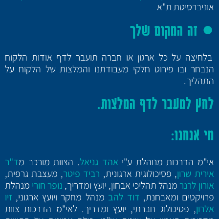
אוניברסיטת ת"א
●
זה המקום שלך
בלחיצה על כל ארגון או חברה תועבר לדף אודות הלקוח
הנבחר ובו פירוט חלקי מעבודתנו והמלצות של הלקוח על
התהליך.
לחץ למעבר לדף
המלצות
.
מי אנחנו:
אי"מ הדרכות מנוהלת ע"י
אהד גניאל
. הצוות מורכב מ
ד"ר
אירית שרון
, פסיכולוגית ארגונית,
רביד פיטר
, מעצבת גרפית,
אורון לרנר
מנהל תהליכי אבחון, יועץ ומדריך,
נופר חורי
מנהלת
פרויקטים ומאבחנת,
דוד להב
מנהל מחקר ויועץ ארגוני,
זיו
אלרון
, פסיכולוג חברתי, יועץ ומדריך. לאי"מ הדרכות צוות