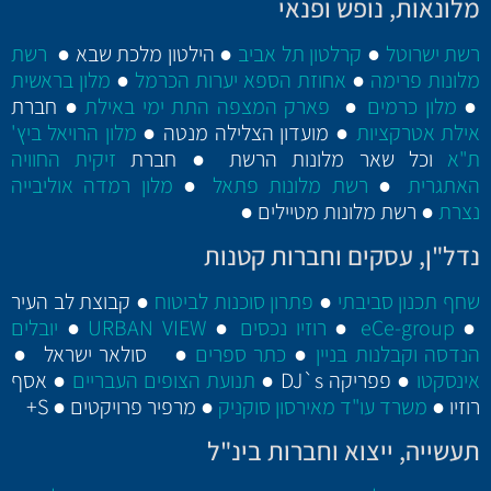
מלונאות, נופש ופנאי
רשת ישרוטל
●
קרלטון תל אביב
● הילטון מלכת שבא ●
רשת
מלונות פרימה
●
אחוזת הספא יערות הכרמל
●
מלון בראשית
●
מלון כרמים
●
פארק המצפה התת ימי באילת
● חברת
אילת אטרקציות
● מועדון הצלילה מנטה ●
מלון הרויאל ביץ'
ת"א
וכל שאר מלונות הרשת ● חברת
זיקית החוויה
האתגרית
●
רשת מלונות פתאל
●
מלון רמדה אוליבייה
נצרת
● רשת מלונות מטיילים ●
נדל"ן, עסקים וחברות קטנות
שחף תכנון סביבתי
●
פתרון סוכנות לביטוח
● קבוצת לב העיר
●
eCe-group
●
רוזיו נכסים
●
URBAN VIEW
●
יובלים
הנדסה וקבלנות בניין
●
כתר ספרים
● סולאר ישראל ●
אינסקטו
● פפריקה DJ`s ●
תנועת הצופים העבריים
● אסף
רוזיו ●
משרד עו"ד מאירסון סוקניק
● מרפיר פרויקטים ● S+
תעשייה, ייצוא וחברות בינ"ל