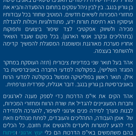
בן גוריון בנגב. בין לבין ניהל עסקים בתחום ההסעדה והביא את
מחזורי המכירות לשיאים חדשים. המוטיב שחוזר בכל עבודותיו
ועיסוקיו הוא רתימת תורות ידע, מתודולוגיות ויכולות להגדלת
מכירה ולשיווק אפקטיבי לצד שיפור ביצועים ותפוקות
(בתהליכים ובקרב אנשי הארגון). בכל מקום שעבד השאיר
אחריו מערכת מאורגנת ומשומנת המסוגלת להמשיך קדימה
ולהשתפר בעצמה.
אהד בעל תואר שני במדיניות ציבורית (תזה העוסקת במחקר
המגזר השלישי), בפקולטה למדעי החברה באוניברסיטת בר
אילן. תואר ראשון בפוליטיקה וממשל בפקולטה למדעי הרוח
באוניברסיטת בן גוריון בנגב. דובר אנגלית, ספרדית וצרפתית.
אהד הקים את אי"מ הדרכות כדי לספק מענה לארגונים
וחברות המעוניינים להגדיל את שורת הרווח ומחזורי המכירות,
לבנות מערך למידה פנים ארגוני לשיפור, להערכה ולמדידה
של אופן העבודה, התהליכים והעובדים, לפתח מנהלים וזאת
כדי להגיע למטרות וליעדים ולהגשים את חזונם. כל הכלים
בהם משתמשים באי"מ הדרכות הם כלי
יעוץ ארגוני
ו
פיתוח