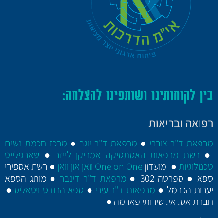
בין
לקוחותינו
ושותפינו להצלחה:
רפואה ובריאות
מרפאת ד"ר צוברי
●
מרפאת ד"ר יוגב
●
מרכז חכמת נשים
●
רשת מרפאות האסתטיקה אמריקן לייזר
●
שארפלייט
טכנולוגיות
● מועדון
One on One וואן און וואן
● רשת אספירי
ספא ● ספרטה 302 ●
מרפאת ד"ר דינבר
● מותג הספא
יערות הכרמל ●
מרפאות ד"ר עיני
●
ספא הרודס ויטאליס
●
חברת אס. אי. שירותי פארמה ●