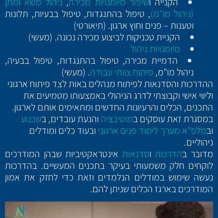
הקנייה ו
שיפור מיומנויות מכירה
,
ניהול משא ומתן
(ניהול מו"מ)
, טיפול בהתנגדות, טיפול בבעיות, תלונות
וטענות – פנים וחוץ ארגון. (תיאורטי)
הקניית טכניקות לביצוע מכירה נכונה. (מעשי)
מיומנויות ניהול
הדמיית מכירה, טיפול בהתנגדות, טיפול בבעיה,
ניהול מו"מ,
פיתוח צוותי עבודה
. (מעשי)
ההדרכות והסדנאות לפיתוח מנהלים באות לצד פיתוח ארגוני
וליווי אישי וקבוצתי לדרג הניהולי באמצעותו מטמיעים את
התכנים, הכלים והרעיונות החדשים ומתאימים אותם לארגון.
במסגרת זאת עוסקים ב
מוטיבציה
והנעת עובדים, ב
שכנוע
וב
מלפ"א מערך לימוד פנים ארגוני
ובעוד כלים ומודלים
ניהוליים.
מדובר ב
הדרכות
ו
סדנאות
אינטראקטיביות שבהן המודרכים
לוקחים חלק משמעותי בעיקר בתכנים המעשיים. בהדרכות
נעשה שימוש במודלים הנלמדים וזאת כדי לחזק את אמון
המודרכים בארגז הכלים שניתן להם.